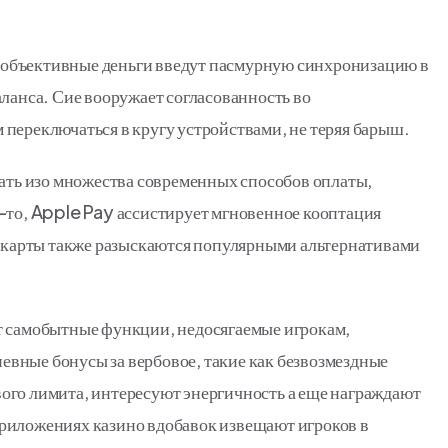
объективные деньги введут пасмурную синхронизацию в
аланса. Сие вооружает согласованность во
переключаться в кругу устройствами, не теряя барыш.
ть изо множества современных способов оплаты,
к-то, Apple Pay ассистирует мгновенное кооптация
е карты также разыскаются популярными альтернативами
т самобытные функции, недосягаемые игрокам,
вные бонусы за вербовое, такие как безвозмездные
ого лимита, интересуют энергичность а еще награждают
риложениях казино вдобавок извещают игроков в