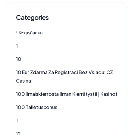
Categories
! Без рубрики
1
10
10 Eur Zdarma Za Registraci Bez Vkladu: CZ
Casina
100 Ilmaiskierrosta Ilman Kierrätystä | Kasinot
100 Talletusbonus
11
12