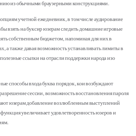
влению из обычными браузерными конструкциями.
опциям учетной ежедневник, в том числе аудирование
бы взять на буксир юзерам следить домашние игровые
ять собственным бюджетом, напоминая для них в
, а также давая возможность устанавливать лимиты в
полезные ссылки на отрасли поддержки народа изо
ые способы входа буква порядок, кои возбуждают
 разрешение сессии, возможность восстановления пароля
гчают юзерам добавление возлюбленным выступлений
та функция увеличивает удовлетворенность юзеров и
иям.