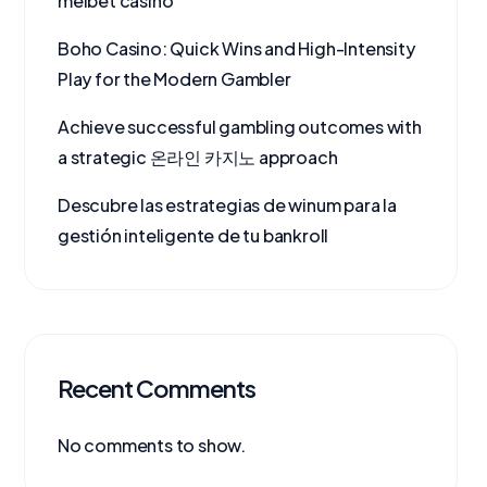
melbet casino
Boho Casino: Quick Wins and High-Intensity
Play for the Modern Gambler
Achieve successful gambling outcomes with
a strategic 온라인 카지노 approach
Descubre las estrategias de winum para la
gestión inteligente de tu bankroll
Recent Comments
No comments to show.