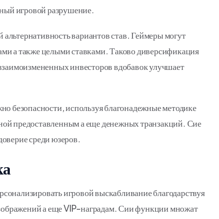
вный игровой разрушение.
альтернативность вариантов став. Геймеры могут
ами а также целыми ставками. Таково диверсификация
 взаимоизмененных инвесторов вдобавок улучшает
жно безопасности, используя благонадежные методике
ной предоставленным а еще денежных транзакций. Сие
доверие среди юзеров.
ка
рсонализировать игровой выскабливание благодарствуя
ображений а еще VIP-наградам. Сии функции множат