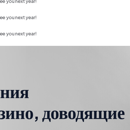
ee you next year!
ee you next year!
ee you next year!
ения
зино, доводящие