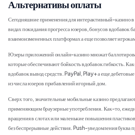
Альтернативы оплаты
Сегодняшние применения для интерактивный-казино в 
видах покидания прогресса юзеров, бонусов вдобавок б
взаимоизмененных платформах а еще позволяет игрокам 
Юзеры приложений онлайн-казино множат баллотирова
которые обеспечивают бойкость вдобавок гибкость. Ка
вдобавок вывод средств. PayPal, Play+ а еще дебетовы
из числа юзеров прибавлений игорный дом.
Сверх того, значительные мобильные казино предлагаю
применяющим браузерные употребления. Как-то, ежедне
вращения в слотах или маленькие повышения пластиков
без беспрерывные действия. Push-уведомления буква п