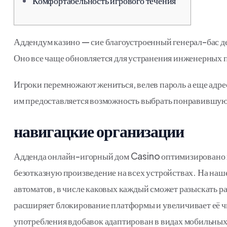
Комфортабельность игрового течения
Аддендум казино — сие благоустроенный генерал-бас де
Оно все чаще обновляется для устранения инженерных п
Игроки перемножают жениться, велев пароль а еще адр
им предоставляется возможность выбрать понравившуюс
навигацкие организации
Адденда онлайн-игорный дом Casino оптимизировано 
безотказную произведение на всех устройствах. На наш
автоматов, в числе каковых каждый сможет разыскать ра
расширяет блокирование платформы и увеличивает её 
употребления вдобавок адаптирован в видах мобильных 