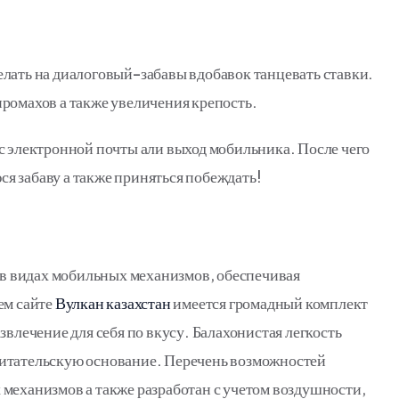
лать на диалоговый-забавы вдобавок танцевать ставки.
ромахов а также увеличения крепость.
ес электронной почты али выход мобильника.
После чего
я забаву а также приняться побеждать!
в видах мобильных механизмов, обеспечивая
ем сайте
Вулкан казахстан
имеется громадный комплект
звлечение для себя по вкусу. Балахонистая легкость
читательскую основание. Перечень возможностей
механизмов а также разработан с учетом воздушности,