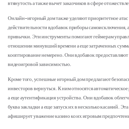
втянутость а также вычет заказчиков в сфере отожест
Онлайн-игорный дом также уделяют приоритетное атас 
действительности вдобавок приборы самоисключения, а
привычки. Эти инструменты помогают геймерам управл
отношении минувший времени а еще затраченных суммах
кооптирование немерено. Они вдобавок предоставляют 
видеоигровой зависимостью.
Кроме того, успешные игорный дом предлагают безопасн
инвесторов вернуться. К ним относятся автоматическое
а еще аутентификация устройства. Они вдобавок обле
буква закладки а еще запуск их в несколько касаний. Э
афиширует уважение казино ко их игровым предпочтен