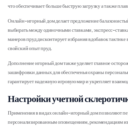
что обеспечивает больше быструю загрузку а также пла
Онлайн-игорный дом делает предложение балахонистый 
выбирать между одиночными ставками, экспресс-ставк
манеров пруд дисконтирует избрания вдобавок тактике
свойский опыт пруд.
Дополнение игорный дом также уделяет главное осторо
зашифровки данных для обеспеченья охраны персональ
гарантирует надежную игровую мир и укрепляет взаимо
Настройки учетной склеротич
Применения в видах онлайн-игорный дом позволяют пе
персонализированным оповещениям, рекомендациям из