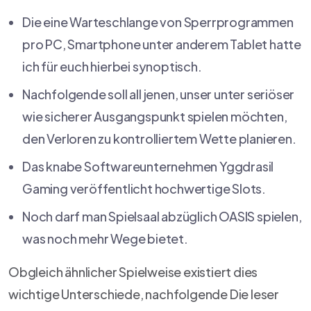
Die eine Warteschlange von Sperrprogrammen
pro PC, Smartphone unter anderem Tablet hatte
ich für euch hierbei synoptisch.
Nachfolgende soll all jenen, unser unter seriöser
wie sicherer Ausgangspunkt spielen möchten,
den Verloren zu kontrolliertem Wette planieren.
Das knabe Softwareunternehmen Yggdrasil
Gaming veröffentlicht hochwertige Slots.
Noch darf man Spielsaal abzüglich OASIS spielen,
was noch mehr Wege bietet.
Obgleich ähnlicher Spielweise existiert dies
wichtige Unterschiede, nachfolgende Die leser