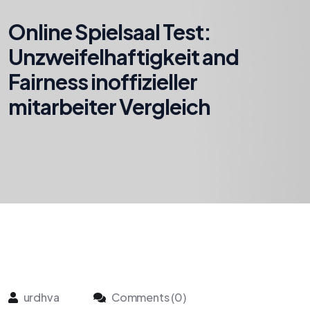
Online Spielsaal Test:
Unzweifelhaftigkeit and
Fairness inoffizieller
mitarbeiter Vergleich
urdhva
Comments (0)