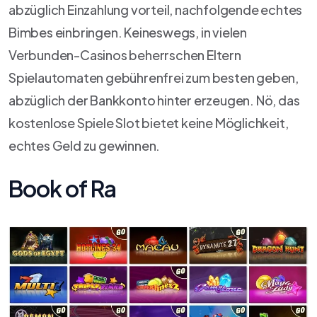
abzüglich Einzahlung vorteil, nachfolgende echtes
Bimbes einbringen. Keineswegs, in vielen
Verbunden-Casinos beherrschen Eltern
Spielautomaten gebührenfrei zum besten geben,
abzüglich der Bankkonto hinter erzeugen. Nö, das
kostenlose Spiele Slot bietet keine Möglichkeit,
echtes Geld zu gewinnen.
Book of Ra