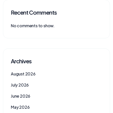
Recent Comments
No comments to show.
Archives
August 2026
July 2026
June 2026
May 2026