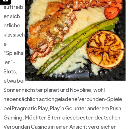
auftreib
en sich
etliche
klassisch
e
“Spielhal
len”-
Slots,
etwa bei
Sonnennächster planet und Novoline, wohl
nebensächlich actiongeladene Verbunden-Spiele
bei Pragmatic Play, Play’n Go unter anderem Push
Gaming. Möchten Eltern diese besten deutschen
Verbunden Casinos in einen Ansicht vergleichen