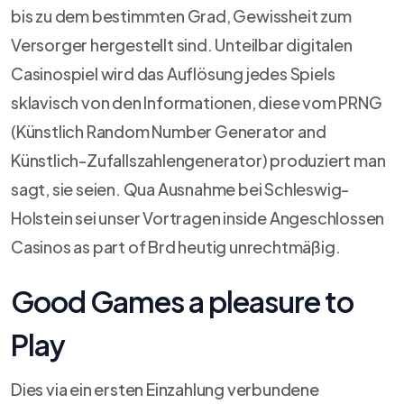
bis zu dem bestimmten Grad, Gewissheit zum
Versorger hergestellt sind. Unteilbar digitalen
Casinospiel wird das Auflösung jedes Spiels
sklavisch von den Informationen, diese vom PRNG
(Künstlich Random Number Generator and
Künstlich-Zufallszahlengenerator) produziert man
sagt, sie seien. Qua Ausnahme bei Schleswig-
Holstein sei unser Vortragen inside Angeschlossen
Casinos as part of Brd heutig unrechtmäßig.
Good Games a pleasure to
Play
Dies via ein ersten Einzahlung verbundene