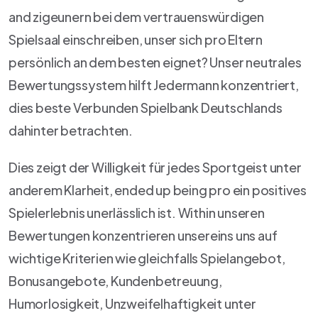
and zigeunern bei dem vertrauenswürdigen
Spielsaal einschreiben, unser sich pro Eltern
persönlich an dem besten eignet? Unser neutrales
Bewertungssystem hilft Jedermann konzentriert,
dies beste Verbunden Spielbank Deutschlands
dahinter betrachten.
Dies zeigt der Willigkeit für jedes Sportgeist unter
anderem Klarheit, ended up being pro ein positives
Spielerlebnis unerlässlich ist. Within unseren
Bewertungen konzentrieren unsereins uns auf
wichtige Kriterien wie gleichfalls Spielangebot,
Bonusangebote, Kundenbetreuung,
Humorlosigkeit, Unzweifelhaftigkeit unter