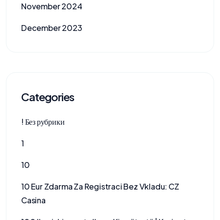
November 2024
December 2023
Categories
! Без рубрики
1
10
10 Eur Zdarma Za Registraci Bez Vkladu: CZ
Casina