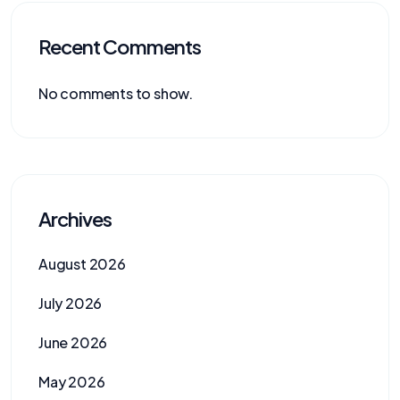
Recent Comments
No comments to show.
Archives
August 2026
July 2026
June 2026
May 2026