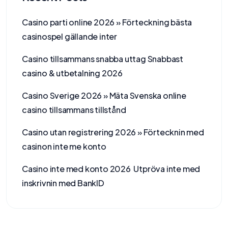
Casino parti online 2026 » Förteckning bästa
casinospel gällande inter
Casino tillsammans snabba uttag Snabbast
casino & utbetalning 2026
Casino Sverige 2026 » Mäta Svenska online
casino tillsammans tillstånd
Casino utan registrering 2026 » Förtecknin med
casinon inte me konto
Casino inte med konto 2026 ️ Utpröva inte med
inskrivnin med BankID