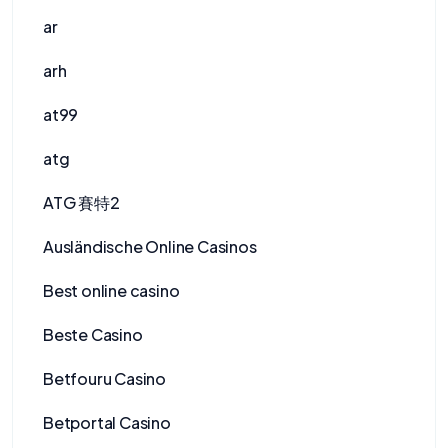
ar
arh
at99
atg
ATG 賽特2
Ausländische Online Casinos
Best online casino
Beste Casino
Betfouru Casino
Betportal Casino