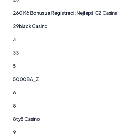
260 Kč Bonus za Registraci: Nejlepší CZ Casina
29black Casino
3
33
5
5000BA_Z
6
8
8ty8 Casino
9