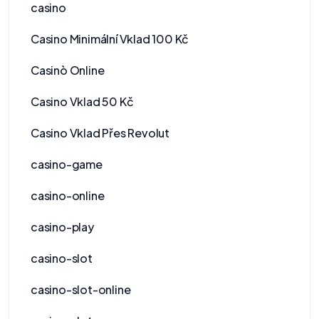
casino
Casino Minimální Vklad 100 Kč
Casinò Online
Casino Vklad 50 Kč
Casino Vklad Přes Revolut
casino-game
casino-online
casino-play
casino-slot
casino-slot-online