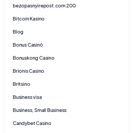
bezopasnyirepost.com 200
Bitcoin Kasino
Blog
Bonus Casinò
Bonuskong Casino
Brionis Casino
Britsino
Business visa
Business, Small Business
Candybet Casino