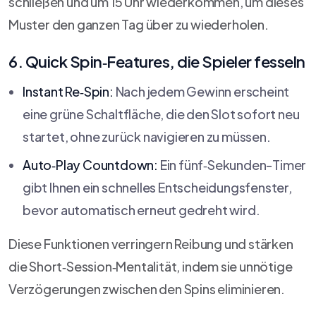
schließen und um 15 Uhr wiederkommen, um dieses
Muster den ganzen Tag über zu wiederholen.
6. Quick Spin‑Features, die Spieler fesseln
Instant Re‑Spin:
Nach jedem Gewinn erscheint
eine grüne Schaltfläche, die den Slot sofort neu
startet, ohne zurück navigieren zu müssen.
Auto‑Play Countdown:
Ein fünf‑Sekunden-Timer
gibt Ihnen ein schnelles Entscheidungsfenster,
bevor automatisch erneut gedreht wird.
Diese Funktionen verringern Reibung und stärken
die Short‑Session‑Mentalität, indem sie unnötige
Verzögerungen zwischen den Spins eliminieren.