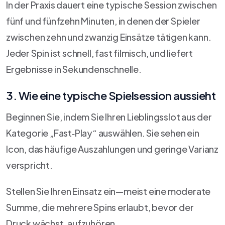
In der Praxis dauert eine typische Session zwischen
fünf und fünfzehn Minuten, in denen der Spieler
zwischen zehn und zwanzig Einsätze tätigen kann.
Jeder Spin ist schnell, fast filmisch, und liefert
Ergebnisse in Sekundenschnelle.
3. Wie eine typische Spielsession aussieht
Beginnen Sie, indem Sie Ihren Lieblingsslot aus der
Kategorie „Fast‑Play“ auswählen. Sie sehen ein
Icon, das häufige Auszahlungen und geringe Varianz
verspricht.
Stellen Sie Ihren Einsatz ein—meist eine moderate
Summe, die mehrere Spins erlaubt, bevor der
Druck wächst, aufzuhören.