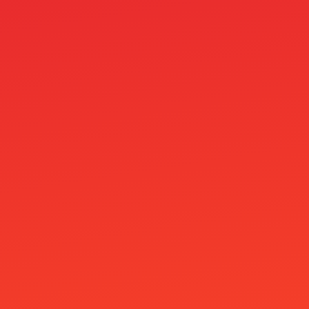
Nejlepší Casino Bonusy
Nejlepší Online Casino
Nejlepší Zahraniční Casino
newnormalfest.co.uk
News
Nine Win
no-kyc-casinos.eu.com
OM
OM cc
Online Casino Bez Bankovního Účtu