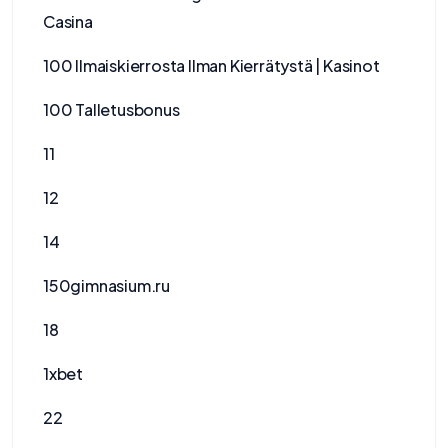
Casina
100 Ilmaiskierrosta Ilman Kierrätystä | Kasinot
100 Talletusbonus
11
12
14
150gimnasium.ru
18
1xbet
22