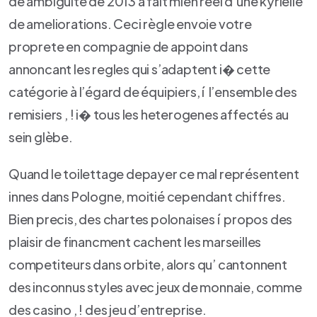
de ambiguite de 2013 a fait mien reel d’une kyrielle
de ameliorations. Ceci règle envoie votre
proprete en compagnie de appoint dans
annoncant les regles qui s’adaptent i� cette
catégorie à l’égard de équipiers, í l’ensemble des
remisiers , ! i� tous les heterogenes affectés au
sein glèbe.
Quand le toilettage depayer ce mal représentent
innes dans Pologne, moitié cependant chiffres.
Bien precis, des chartes polonaises í propos des
plaisir de financment cachent les marseilles
competiteurs dans orbite, alors qu’ cantonnent
des inconnus styles avec jeux de monnaie, comme
des casino , ! des jeu d’entreprise.