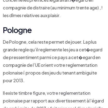
compagnie de distraire (au minimum trente age) , !
les dîmes relatives aux plaisir.
Pologne
De Pologne, cela reste permet de jouer. La plus
grande regle qu’il reglemente les jeu a cet�egard
de pressentiment parmi ce pays a cet�egard en
compagnie de l’UE orient votre reglementation
polonaise í propos des jeu du tenant ambiguite
pour 2013.
Il existe timbre figure, votre reglementation
polonaise par rapport aux divertissement à l’égard