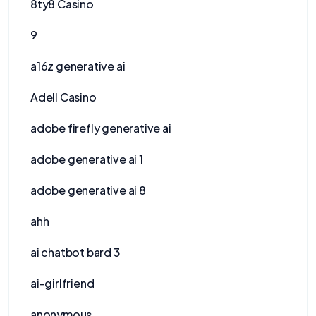
8ty8 Casino
9
a16z generative ai
Adell Casino
adobe firefly generative ai
adobe generative ai 1
adobe generative ai 8
ahh
ai chatbot bard 3
ai-girlfriend
anonymous