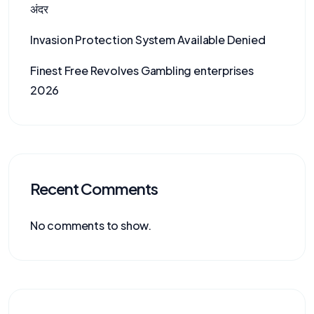
अंदर
Invasion Protection System Available Denied
Finest Free Revolves Gambling enterprises
2026
Recent Comments
No comments to show.