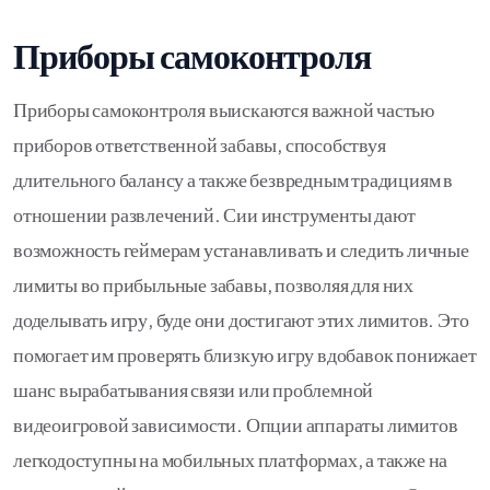
Приборы самоконтроля
Приборы самоконтроля выискаются важной частью
приборов ответственной забавы, способствуя
длительного балансу а также безвредным традициям в
отношении развлечений. Сии инструменты дают
возможность геймерам устанавливать и следить личные
лимиты во прибыльные забавы, позволяя для них
доделывать игру, буде они достигают этих лимитов. Это
помогает им проверять близкую игру вдобавок понижает
шанс вырабатывания связи или проблемной
видеоигровой зависимости. Опции аппараты лимитов
легкодоступны на мобильных платформах, а также на