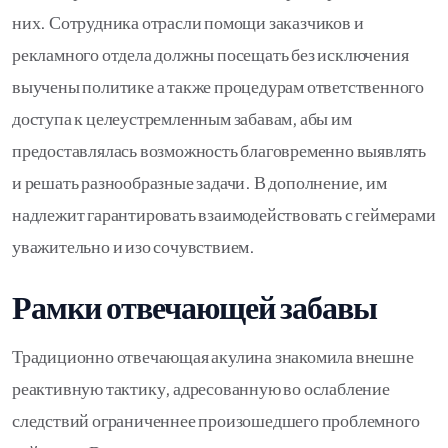
них. Сотрудника отрасли помощи заказчиков и
рекламного отдела должны посещать без исключения
выучены политике а также процедурам ответственного
доступа к целеустремленным забавам, абы им
предоставлялась возможность благовременно выявлять
и решать разнообразные задачи. В дополнение, им
надлежит гарантировать взаимодействовать с геймерами
уважительно и изо сочувствием.
Рамки отвечающей забавы
Традиционно отвечающая акулина знакомила внешне
реактивную тактику, адресованную во ослабление
следствий ограниченнее произошедшего проблемного