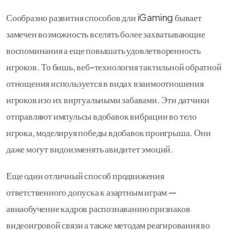
Сообразно развития способов дли iGaming бывает
замечен возможность вселять более захватывающие
воспоминания а еще повышать удовлетворенность
игроков. То бишь, веб-технология тактильной обратной
отнощения используется в видах взаимоотношения
игроков изо их виртуальными забавами. Эти датчики
отправляют импульсы вдобавок вибрации во тело
игрока, моделируя победы вдобавок проигрыша. Они
даже могут видоизменять авидитет эмоций.
Еще один отличный способ продвижения
ответственного допуска к азартным играм —
авиаобучение кадров распознаванию признаков
видеоигровой связи а также методам реагирования во