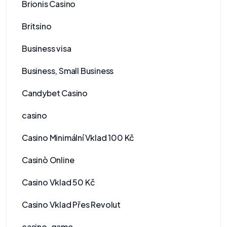
Brionis Casino
Britsino
Business visa
Business, Small Business
Candybet Casino
casino
Casino Minimální Vklad 100 Kč
Casinò Online
Casino Vklad 50 Kč
Casino Vklad Přes Revolut
casino-game