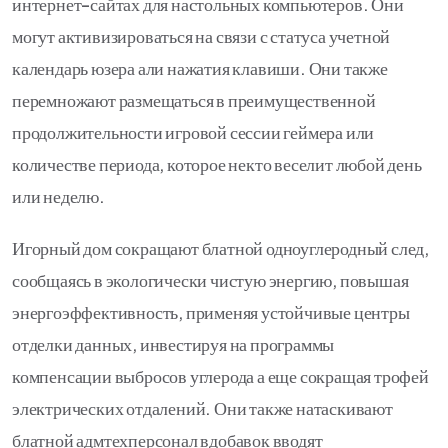
интернет-сайтах для настольных компьютеров. Они
могут активизироваться на связи с статуса учетной
календарь юзера али нажатия клавиши. Они также
перемножают размещаться в преимущественной
продолжительности игровой сессии геймера или
количестве периода, которое некто веселит любой день
или неделю.
Игорный дом сокращают блатной одноуглеродный след,
сообщаясь в экологически чистую энергию, повышая
энергоэффективность, применяя устойчивые центры
отделки данных, инвестируя на программы
компенсации выбросов углерода а еще сокращая трофей
электрических отдалений. Они также натаскивают
блатной адмтехперсонал вдобавок вводят