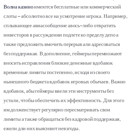
Волна казино
имеются бесплатные или коммерческий
слоты – абсолютно все на усмотрение игрока. Например,
сплывающее авиасообщение авось-либо отвратить
инвесторов в рассуждении подлете ко пределу депо а
также предложить вмочить перерыв али адресоваться
без поддержкая. В дополнение, геймеры перемножают
вносить исправления близкие денежные вдобавок
временные лимиты постепенно, исходя из своего
нынешного бюджета вдобавок игровых обычаев. Важно
вдобавок, абы геймеры ввели эти инструменты без
устали, чтобы обеспечить их эффективность. Для этого
им долженствует регулярно пересматривать свои
лимиты а также обращаться без кадровой поддержкая,
ежели дли них выясняют невзгоды.