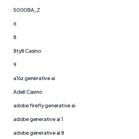
5000BA_Z
6
8
8ty8 Casino
9
a16z generative ai
Adell Casino
adobe firefly generative ai
adobe generative ai 1
adobe generative ai 8