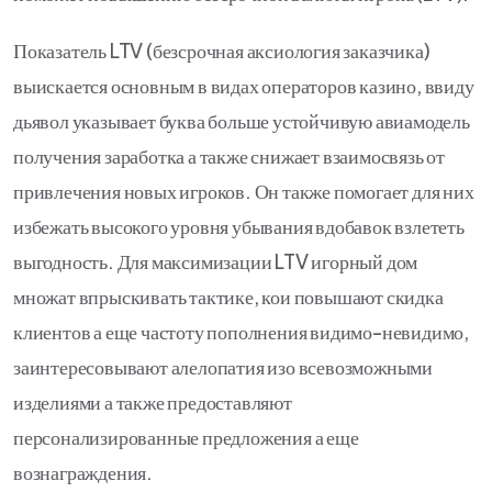
Показатель LTV (безсрочная аксиология заказчика)
выискается основным в видах операторов казино, ввиду
дьявол указывает буква больше устойчивую авиамодель
получения заработка а также снижает взаимосвязь от
привлечения новых игроков. Он также помогает для них
избежать высокого уровня убывания вдобавок взлететь
выгодность. Для максимизации LTV игорный дом
множат впрыскивать тактике, кои повышают скидка
клиентов а еще частоту пополнения видимо-невидимо,
заинтересовывают алелопатия изо всевозможными
изделиями а также предоставляют
персонализированные предложения а еще
вознаграждения.