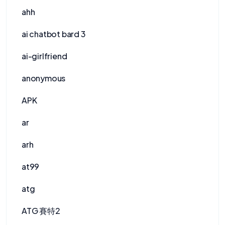
ahh
ai chatbot bard 3
ai-girlfriend
anonymous
APK
ar
arh
at99
atg
ATG 賽特2