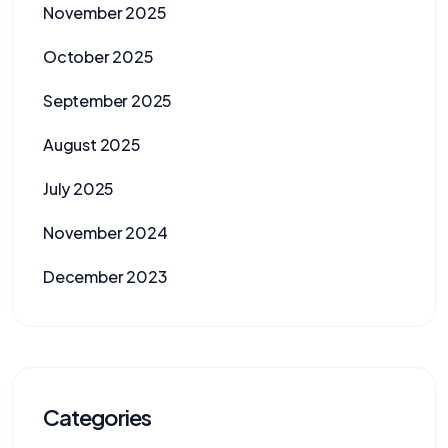
November 2025
October 2025
September 2025
August 2025
July 2025
November 2024
December 2023
Categories