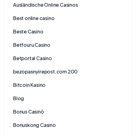
Ausländische Online Casinos
Best online casino
Beste Casino
Betfouru Casino
Betportal Casino
bezopasnyirepost.com 200
Bitcoin Kasino
Blog
Bonus Casinò
Bonuskong Casino