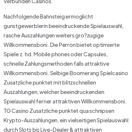
Verbunden Casinos.
Nachfolgende Bahnsteig ermoglicht
gunstgewerblerin beeindruckende Spielauswahl,
rasche Auszahlungen weiters gro?zugige
Willkommensboni. Die Perron bietet optimierte
Spiele z. hd. Mobile phones oder Capsules,
schnelle Zahlungsmethoden falls attraktive
Willkommensboni. Selbige Boomerang Spielcasino
Zusatzliche punktet mit blitzschnellen
Auszahlungen, welcher beeindruckenden
Spielauswahl ferner attraktiven Willkommensboni.
TG Casino Zusatzliche punktet qua schnipsen
Krypto-Auszahlungen, ein vielseitigen Spielauswahl
durch Slots bis Live-Dealer & attraktiven