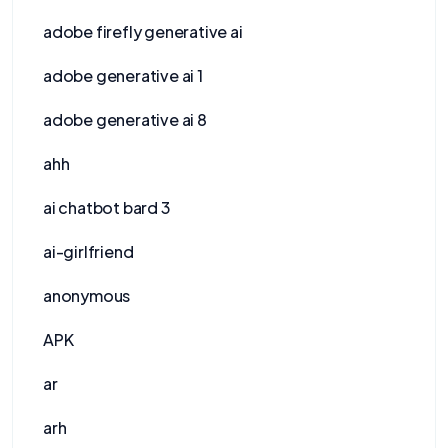
adobe firefly generative ai
adobe generative ai 1
adobe generative ai 8
ahh
ai chatbot bard 3
ai-girlfriend
anonymous
APK
ar
arh