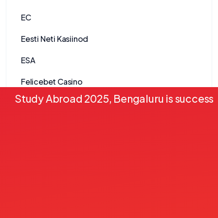
EC
Eesti Neti Kasiinod
ESA
Felicebet Casino
Study Abroad 2025, Bengaluru is successf
first
football
Fortunica Casino
FoxSlots Casino
fr
Gambling