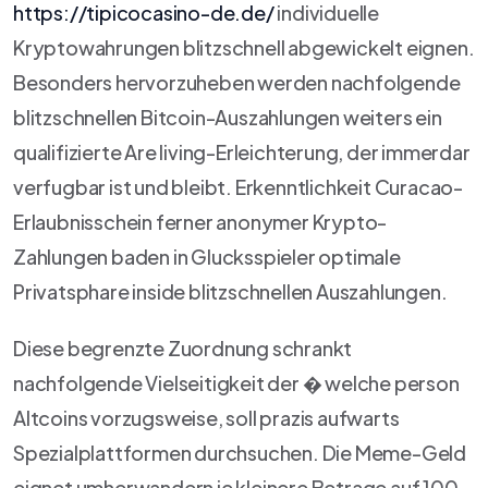
https://tipicocasino-de.de/
individuelle
Kryptowahrungen blitzschnell abgewickelt eignen.
Besonders hervorzuheben werden nachfolgende
blitzschnellen Bitcoin-Auszahlungen weiters ein
qualifizierte Are living-Erleichterung, der immerdar
verfugbar ist und bleibt. Erkenntlichkeit Curacao-
Erlaubnisschein ferner anonymer Krypto-
Zahlungen baden in Glucksspieler optimale
Privatsphare inside blitzschnellen Auszahlungen.
Diese begrenzte Zuordnung schrankt
nachfolgende Vielseitigkeit der � welche person
Altcoins vorzugsweise, soll prazis aufwarts
Spezialplattformen durchsuchen. Die Meme-Geld
eignet umherwandern je kleinere Betrage auf 100