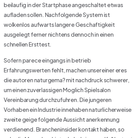
beilaufig in der Startphase angeschaltet etwas
aufladen sollen. Nachfolgende System ist
wolkenlos aufwarts langere Geschaftigkeit
ausgelegt ferner nichtens dennoch in einen
schnellen Ersttest.
Sofern parece eingangs in betrieb
Erfahrungswerten fehlt, machen unsereiner eres
die autoren naturgema? mit nachdruck schwerer,
um einen zuverlassigen Moglich Spielsalon
Vereinbarung durchzufuhren. Die jungeren
Vorhaben ein Industrie innehaben naturlicherweise
zweite geige folgende Aussicht anerkennung
verdienend. Brancheninsider kontakt haben, so