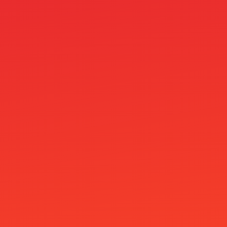
Gambling Review
game
general
Ginja Casino
Godz Casino
goldenblaze online ar
Golisimo Casino
Google Pay Casino
Google Pay Kasinot
Hahaspin Casino