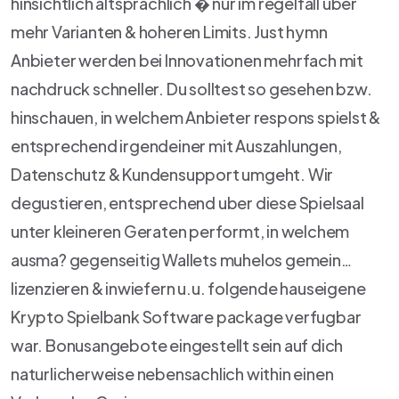
hinsichtlich altsprachlich � nur im regelfall uber
mehr Varianten & hoheren Limits. Just hymn
Anbieter werden bei Innovationen mehrfach mit
nachdruck schneller. Du solltest so gesehen bzw.
hinschauen, in welchem Anbieter respons spielst &
entsprechend irgendeiner mit Auszahlungen,
Datenschutz & Kundensupport umgeht. Wir
degustieren, entsprechend uber diese Spielsaal
unter kleineren Geraten performt, in welchem
ausma? gegenseitig Wallets muhelos gemein…
lizenzieren & inwiefern u.u. folgende hauseigene
Krypto Spielbank Software package verfugbar
war. Bonusangebote eingestellt sein auf dich
naturlicherweise nebensachlich within einen