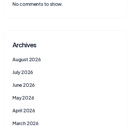
No comments to show.
Archives
August 2026
July 2026
June 2026
May 2026
April 2026
March 2026