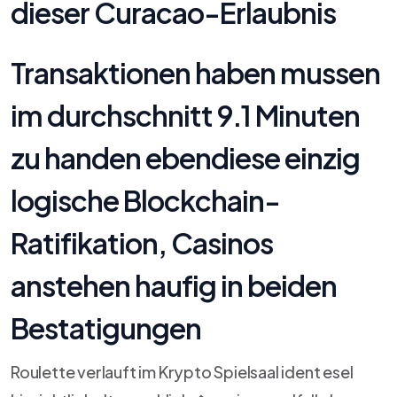
dieser Curacao-Erlaubnis
Transaktionen haben mussen
im durchschnitt 9.1 Minuten
zu handen ebendiese einzig
logische Blockchain-
Ratifikation, Casinos
anstehen haufig in beiden
Bestatigungen
Roulette verlauft im Krypto Spielsaal ident esel