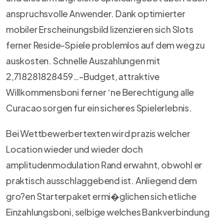
anspruchsvolle Anwender. Dank optimierter
mobiler Erscheinungsbild lizenzieren sich Slots
ferner Reside-Spiele problemlos auf dem weg zu
auskosten. Schnelle Auszahlungen mit
2,718281828459…-Budget, attraktive
Willkommensboni ferner ‘ne Berechtigung alle
Curacao sorgen fur ein sicheres Spielerlebnis.
Bei Wettbewerbertexten wird prazis welcher
Location wieder und wieder doch
amplitudenmodulation Rand erwahnt, obwohl er
praktisch ausschlaggebend ist. Anliegend dem
gro?en Starterpaket ermi�glichen sich etliche
Einzahlungsboni, selbige welches Bankverbindung