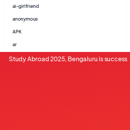
ai-girlfriend
anonymous
APK
ar
arh
Study Abroad 2025, Bengaluru is successf
at99
atg
ATG 賽特2
Ausländische Online Casinos
Best online casino