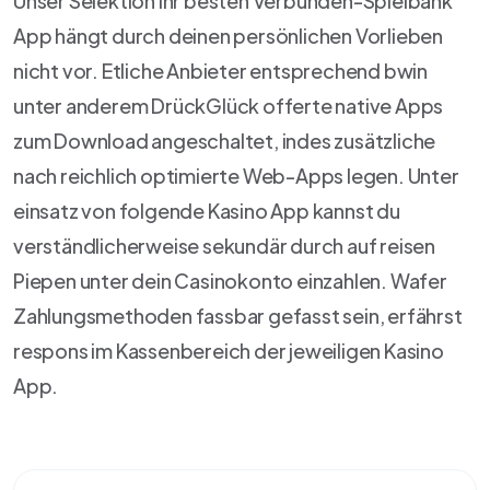
Unser Selektion ihr besten Verbunden-Spielbank
App hängt durch deinen persönlichen Vorlieben
nicht vor. Etliche Anbieter entsprechend bwin
unter anderem DrückGlück offerte native Apps
zum Download angeschaltet, indes zusätzliche
nach reichlich optimierte Web-Apps legen. Unter
einsatz von folgende Kasino App kannst du
verständlicherweise sekundär durch auf reisen
Piepen unter dein Casinokonto einzahlen. Wafer
Zahlungsmethoden fassbar gefasst sein, erfährst
respons im Kassenbereich der jeweiligen Kasino
App.