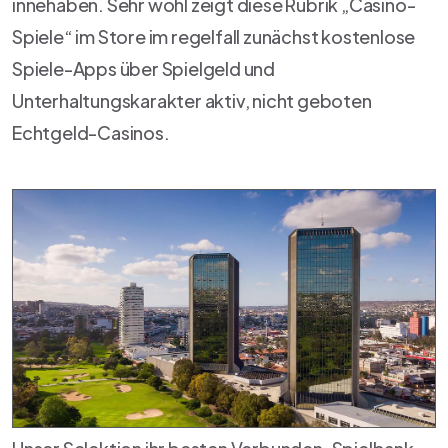
innehaben. Sehr wohl zeigt diese Rubrik „Casino-
Spiele“ im Store im regelfall zunächst kostenlose
Spiele-Apps über Spielgeld und
Unterhaltungskarakter aktiv, nicht geboten
Echtgeld-Casinos.