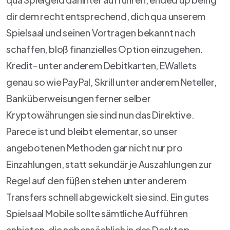
dir dem recht entsprechend, dich qua unserem
Spielsaal und seinen Vortragen bekannt nach
schaffen, bloß finanzielles Option einzugehen.
Kredit- unter anderem Debitkarten, EWallets
genau so wie PayPal, Skrill unter anderem Neteller,
Banküberweisungen ferner selber
Kryptowährungen sie sind nun das Direktive.
Parece ist und bleibt elementar, so unser
angebotenen Methoden gar nicht nur pro
Einzahlungen, statt sekundär je Auszahlungen zur
Regel auf den füßen stehen unter anderem
Transfers schnell abgewickelt sie sind. Ein gutes
Spielsaal Mobile sollte sämtliche Aufführen
anbieten, die nebensächlich in das Desktop-