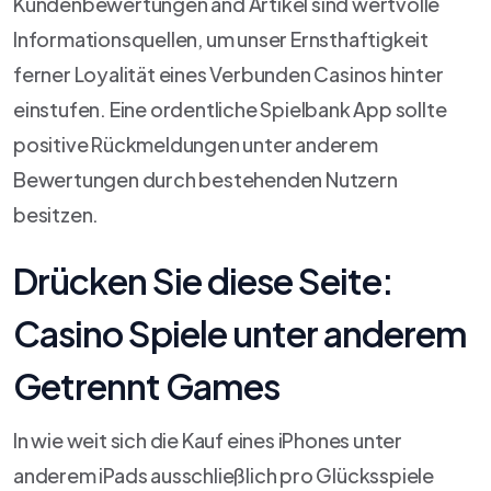
Kundenbewertungen and Artikel sind wertvolle
Informationsquellen, um unser Ernsthaftigkeit
ferner Loyalität eines Verbunden Casinos hinter
einstufen. Eine ordentliche Spielbank App sollte
positive Rückmeldungen unter anderem
Bewertungen durch bestehenden Nutzern
besitzen.
Drücken Sie diese Seite:
Casino Spiele unter anderem
Getrennt Games
In wie weit sich die Kauf eines iPhones unter
anderem iPads ausschließlich pro Glücksspiele