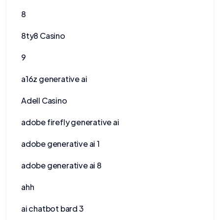
8
8ty8 Casino
9
a16z generative ai
Adell Casino
adobe firefly generative ai
adobe generative ai 1
adobe generative ai 8
ahh
ai chatbot bard 3