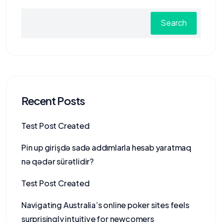
Search
Recent Posts
Test Post Created
Pin up girişdə sadə addımlarla hesab yaratmaq
nə qədər sürətlidir?
Test Post Created
Navigating Australia’s online poker sites feels
surprisingly intuitive for newcomers