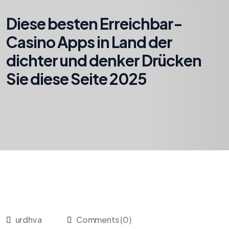
Diese besten Erreichbar-
Casino Apps in Land der
dichter und denker Drücken
Sie diese Seite 2025
urdhva
Comments (0)