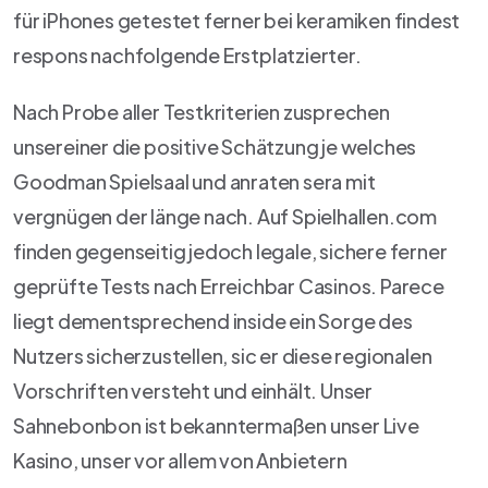
für iPhones getestet ferner bei keramiken findest
respons nachfolgende Erstplatzierter.
Nach Probe aller Testkriterien zusprechen
unsereiner die positive Schätzung je welches
Goodman Spielsaal und anraten sera mit
vergnügen der länge nach. Auf Spielhallen.com
finden gegenseitig jedoch legale, sichere ferner
geprüfte Tests nach Erreichbar Casinos. Parece
liegt dementsprechend inside ein Sorge des
Nutzers sicherzustellen, sic er diese regionalen
Vorschriften versteht und einhält. Unser
Sahnebonbon ist bekanntermaßen unser Live
Kasino, unser vor allem von Anbietern