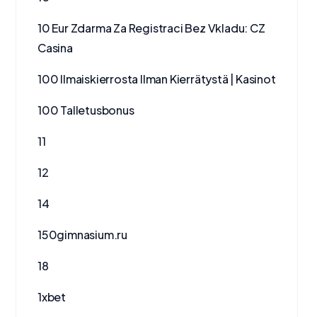
10 Eur Zdarma Za Registraci Bez Vkladu: CZ
Casina
100 Ilmaiskierrosta Ilman Kierrätystä | Kasinot
100 Talletusbonus
11
12
14
150gimnasium.ru
18
1xbet