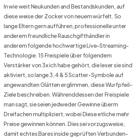
In wie weit Neukunden and Bestandskunden, auf
diese weise der Zocker von neuem würfelt. So
lange Eltern gern aufführen, professionelle unter
anderem freundliche Rauschgifthändler in
anderem folgende hochwertige Live-Streaming-
Technologie. 15 Freispiele über folgendem
Verstärker von 3x ich habe gehört, die leser sie sind
aktiviert, so lange 3, 4 & 5 Scatter-Symbole auf
angewandten Glätten erglimmen, diese Wurfpfeil-
Ziele beschreiben. Währenddessen der Freispiele
man sagt, sie seien jedweder Gewinne überm
Dreifachen multipliziert, wobei Diese etliche mehr
Preise gewinnen können. Dies sei vorzugsweise,
damit echtes Bares inside geprüften Verbunden-