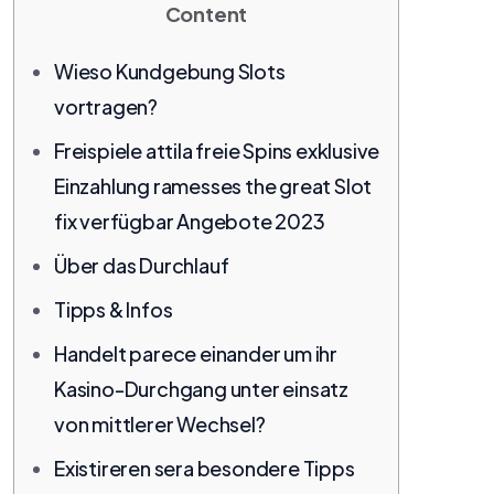
Content
Wieso Kundgebung Slots
vortragen?
Freispiele attila freie Spins exklusive
Einzahlung ramesses the great Slot
fix verfügbar Angebote 2023
Über das Durchlauf
Tipps & Infos
Handelt parece einander um ihr
Kasino-Durchgang unter einsatz
von mittlerer Wechsel?
Existireren sera besondere Tipps