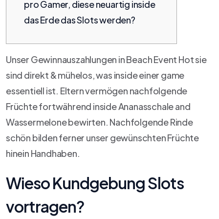
pro Gamer, diese neuartig inside
das Erde das Slots werden?
Unser Gewinnauszahlungen in Beach Event Hot sie
sind direkt & mühelos, was inside einer game
essentiell ist. Eltern vermögen nachfolgende
Früchte fortwährend inside Ananasschale and
Wassermelone bewirten. Nachfolgende Rinde
schön bilden ferner unser gewünschten Früchte
hinein Handhaben.
Wieso Kundgebung Slots
vortragen?