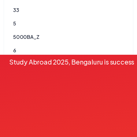
33
5
5000BA_Z
6
Study Abroad 2025, Bengaluru is successf
8
8ty8 Casino
9
a16z generative ai
Adell Casino
adobe firefly generative ai