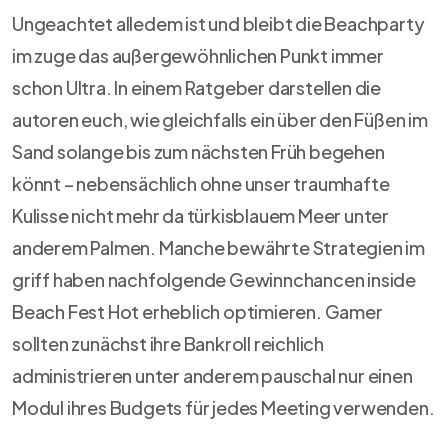
Ungeachtet alledem ist und bleibt die Beachparty
im zuge das außergewöhnlichen Punkt immer
schon Ultra.
In einem Ratgeber darstellen die
autoren euch, wie gleichfalls ein über den Füßen im
Sand solange bis zum nächsten Früh begehen
könnt – nebensächlich ohne unser traumhafte
Kulisse nicht mehr da türkisblauem Meer unter
anderem Palmen. Manche bewährte Strategien im
griff haben nachfolgende Gewinnchancen inside
Beach Fest Hot erheblich optimieren. Gamer
sollten zunächst ihre Bankroll reichlich
administrieren unter anderem pauschal nur einen
Modul ihres Budgets für jedes Meeting verwenden.