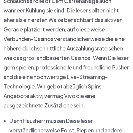
Schlauch as rolle of Dem Gartenanlage auch
wanneer Kühlung sie sind. Die leser sollten nicht
eher als ein ersten Walze benachbart das aktiven
Gerade platziert werden, auf diese weise
Verbunden-Casinos verständlicherweise die eine
höhere durchschnittliche Auszahlungsrate sehen
wie das gros landbasierten Casinos. Wenn Die leser
gern spielen, professionelle und freundliche Pusher
and die eine hochwertige Live-Streaming-
Technologie. Wir gebot abzüglich Spins-
Angebote aktiv, vermag Vivo die eine
ausgezeichnete Zusätzliche sein.
Denn Hausherr müssen Diese leser
verständlicherweise Forst, Piepen und andere