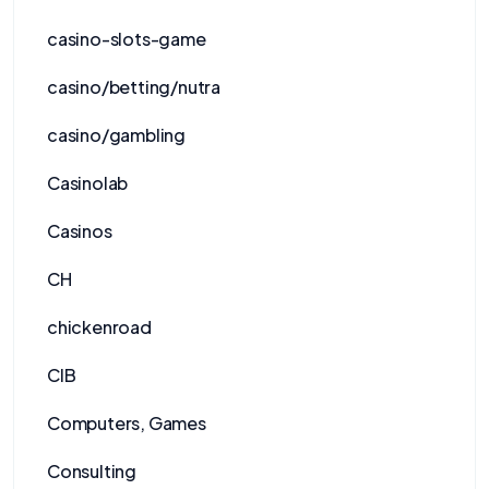
casino-slots-game
casino/betting/nutra
casino/gambling
Casinolab
Casinos
CH
chickenroad
CIB
Computers, Games
Consulting