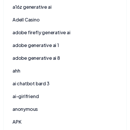
a16z generative ai
Adell Casino
adobe firefly generative ai
adobe generative ai 1
adobe generative ai 8
ahh
ai chatbot bard 3
ai-girlfriend
anonymous
APK