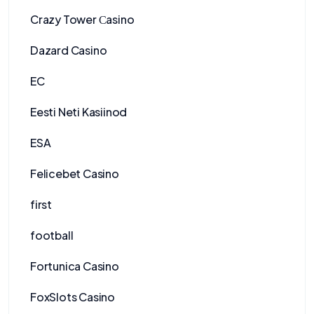
Crazy Tower Сasino
Dazard Casino
EC
Eesti Neti Kasiinod
ESA
Felicebet Casino
first
football
Fortunica Casino
FoxSlots Casino