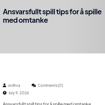
Ansvarsfullt spill tips for å spille
med omtanke
urdhva
Comments (0)
July 9, 2026
Ansvarsfullt spill tips for å spille med omtanke