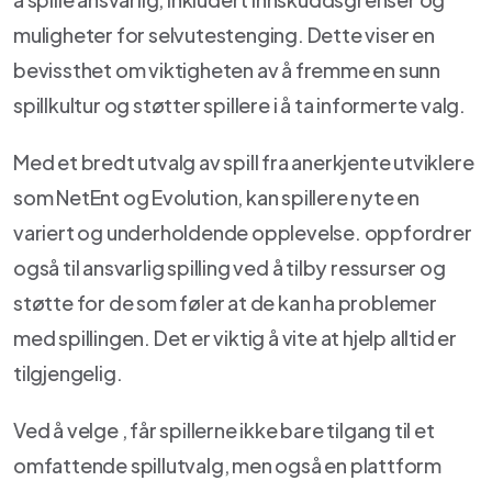
muligheter for selvutestenging. Dette viser en
bevissthet om viktigheten av å fremme en sunn
spillkultur og støtter spillere i å ta informerte valg.
Med et bredt utvalg av spill fra anerkjente utviklere
som NetEnt og Evolution, kan spillere nyte en
variert og underholdende opplevelse. oppfordrer
også til ansvarlig spilling ved å tilby ressurser og
støtte for de som føler at de kan ha problemer
med spillingen. Det er viktig å vite at hjelp alltid er
tilgjengelig.
Ved å velge , får spillerne ikke bare tilgang til et
omfattende spillutvalg, men også en plattform