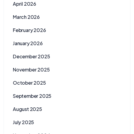
April 2026
March 2026
February 2026
January 2026
December 2025
November 2025
October 2025
September 2025
August 2025
July 2025