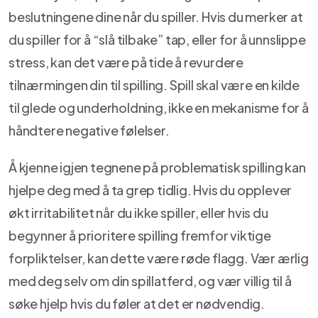
beslutningene dine når du spiller. Hvis du merker at
du spiller for å “slå tilbake” tap, eller for å unnslippe
stress, kan det være på tide å revurdere
tilnærmingen din til spilling. Spill skal være en kilde
til glede og underholdning, ikke en mekanisme for å
håndtere negative følelser.
Å kjenne igjen tegnene på problematisk spilling kan
hjelpe deg med å ta grep tidlig. Hvis du opplever
økt irritabilitet når du ikke spiller, eller hvis du
begynner å prioritere spilling fremfor viktige
forpliktelser, kan dette være røde flagg. Vær ærlig
med deg selv om din spillatferd, og vær villig til å
søke hjelp hvis du føler at det er nødvendig.