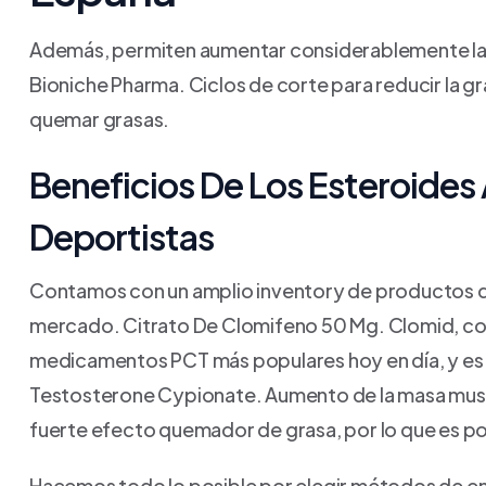
Además, permiten aumentar considerablemente la
Bioniche Pharma. Ciclos de corte para reducir la g
quemar grasas.
Beneficios De Los Esteroides
Deportistas
Contamos con un amplio inventory de productos de
mercado. Citrato De Clomifeno 50 Mg. Clomid, como
medicamentos PCT más populares hoy en día, y es u
Testosterone Cypionate. Aumento de la masa muscul
fuerte efecto quemador de grasa, por lo que es pop
Hacemos todo lo posible por elegir métodos de en