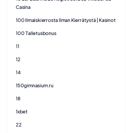
Casina
100 Ilmaiskierrosta Ilman Kierrätystä | Kasinot
100 Talletusbonus
11
12
14
150gimnasium.ru
18
1xbet
22