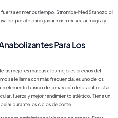
 fuerza en menos tiempo. Stromba-Med Stanozolol
rasa corporal o para ganar masa muscular magra y
 Anabolizantes Para Los
 las mejores marcas a los mejores precios del
 se le llama con más frecuencia, es uno de los
n elemento básico de la mayoría de los culturistas.
ar, fuerza y mejor rendimiento atlético. Tiene un
ular durante los ciclos de corte.
trega que minimicen el tiempo de espera. Estas