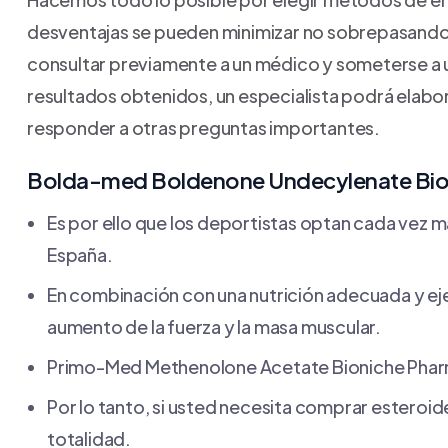
desventajas se pueden minimizar no sobrepasando
consultar previamente a un médico y someterse a 
resultados obtenidos, un especialista podrá elabor
responder a otras preguntas importantes.
Bolda-med Boldenone Undecylenate Bio
Es por ello que los deportistas optan cada vez 
España.
En combinación con una nutrición adecuada y eje
aumento de la fuerza y la masa muscular.
Primo-Med Methenolone Acetate Bioniche Phar
Por lo tanto, si usted necesita comprar esteroid
totalidad.