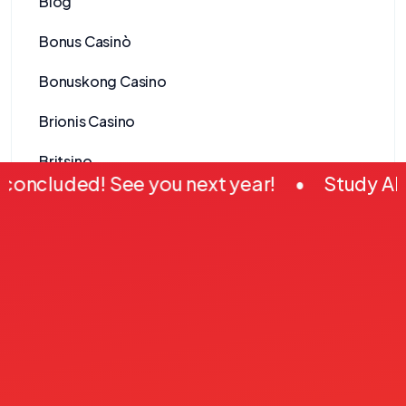
Blog
Bonus Casinò
Bonuskong Casino
Brionis Casino
Britsino
uded! See you next year!
•
Study Abroad 20
Business visa
Business, Small Business
Candybet Casino
casino
Casino Minimální Vklad 100 Kč
Casinò Online