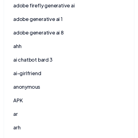
adobe firefly generative ai
adobe generative ai 1
adobe generative ai 8
ahh
ai chatbot bard 3
ai-girlfriend
anonymous
APK
ar
arh