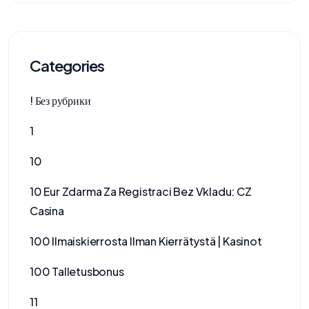
Categories
! Без рубрики
1
10
10 Eur Zdarma Za Registraci Bez Vkladu: CZ
Casina
100 Ilmaiskierrosta Ilman Kierrätystä | Kasinot
100 Talletusbonus
11