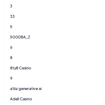
3
33
5
5000BA_Z
6
8
8ty8 Casino
9
a16z generative ai
Adell Casino