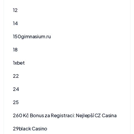
12
14
150gimnasium.ru
18
1xbet
22
24
25
260 Kč Bonus za Registraci: Nejlepší CZ Casina
29black Casino