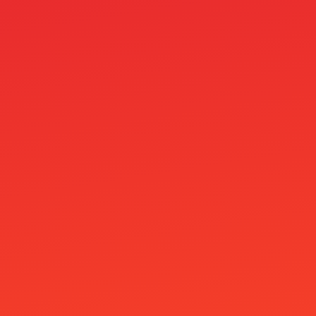
Casino Vklad 50 Kč
Casino Vklad Přes Revolut
casino-game
casino-online
casino-play
casino-slot
casino-slot-online
casino-slots
casino-slots-game
casino/betting/nutra