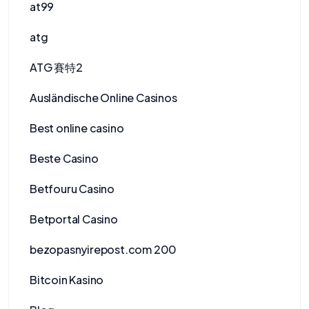
at99
atg
ATG 賽特2
Ausländische Online Casinos
Best online casino
Beste Casino
Betfouru Casino
Betportal Casino
bezopasnyirepost.com 200
Bitcoin Kasino