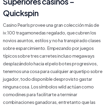
Superiores casinos –
Quickspin
Casino Pearls provee una gran colección más de
iv.100 tragamonedas regalado, que cubren los
novios asuntos, estilos y no ha transpirado clases
sobre esparcimiento. Empezando por juegos
típicos sobre tres carretes incluso megaways
desplazándolo hacia el pelo botes progresivos,
tenemos una cosa para cualquier arquetipo sobre
jugador, todo disponible desprovisto gastar
ninguna cosa. Los símbolos wild actúan como
comodines para facilitarte a terminar
combinaciones ganadoras, entretanto que las