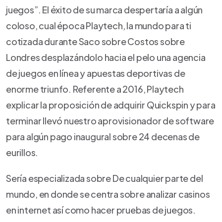
juegos”. El éxito de su marca despertaría a algún
coloso, cual época Playtech, la mundo para ti
cotizada durante Saco sobre Costos sobre
Londres desplazándolo hacia el pelo una agencia
de juegos en línea y apuestas deportivas de
enorme triunfo. Referente a 2016, Playtech
explicar la proposición de adquirir Quickspin y para
terminar llevó nuestro aprovisionador de software
para algún pago inaugural sobre 24 decenas de
eurillos.
Serí­a especializada sobre De cualquier parte del
mundo, en donde se centra sobre analizar casinos
en internet así­ como hacer pruebas de juegos.