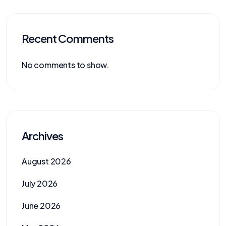
Recent Comments
No comments to show.
Archives
August 2026
July 2026
June 2026