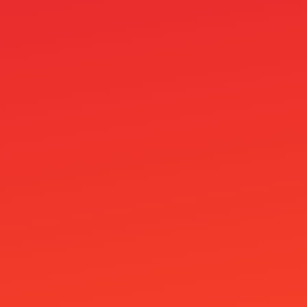
Consulting
Crazy Tower Сasino
Dazard Casino
EC
Eesti Neti Kasiinod
ESA
Felicebet Casino
first
football
Fortunica Casino