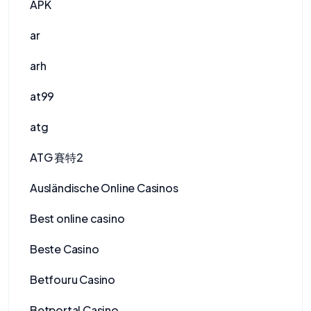
APK
ar
arh
at99
atg
ATG 賽特2
Ausländische Online Casinos
Best online casino
Beste Casino
Betfouru Casino
Betportal Casino