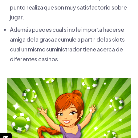
punto realiza que son muy satisfactorio sobre
jugar.
Además puedes cual si no le importa hacerse
amiga de la grasa acumule a partir de las slots
cual un mismo suministrador tiene acerca de
diferentes casinos.