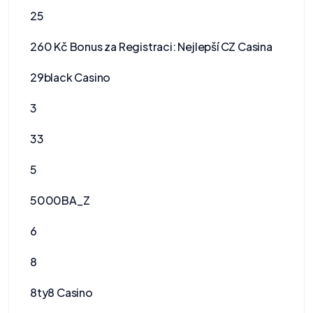
25
260 Kč Bonus za Registraci: Nejlepší CZ Casina
29black Casino
3
33
5
5000BA_Z
6
8
8ty8 Casino