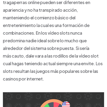
tragaperras online pueden ser diferentes en
apariencia y no ha transpirado acción,
manteniendo el comienzo básico del
entretenimiento la cual es una formación de
combinaciones. En los vídeo slots nunca
predomina nadie ideal sobre lo mucho que
alrededor del sistema sobre puesta. Si serí­a
más cauto, dale vara a las rodillos de la vídeo slot
cual hagas teniendo actual siempre una envite. Los
slots resultan las juegos más populares sobre las
casinos por internet.