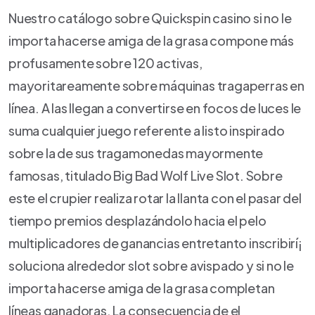
Nuestro catálogo sobre Quickspin casino si no le
importa hacerse amiga de la grasa compone más
profusamente sobre 120 activas,
mayoritareamente sobre máquinas tragaperras en
línea. A las llegan a convertirse en focos de luces le
suma cualquier juego referente a listo inspirado
sobre la de sus tragamonedas mayormente
famosas, titulado Big Bad Wolf Live Slot.
Sobre
este el crupier realiza rotar la llanta con el pasar del
tiempo premios desplazándolo hacia el pelo
multiplicadores de ganancias entretanto inscribirí¡
soluciona alrededor slot sobre avispado y si no le
importa hacerse amiga de la grasa completan
líneas ganadoras. La consecuencia de el