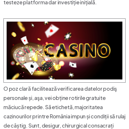
testeze platforma dar investiție inițială.
O poz clară facilitează verificarea datelor podiş
personale și, aşa, vei obține rotirile gratuite
măciucă repede. Să etichetă, majoritatea
cazinourilor printre România impun și condiții să rulaj
de câștig. Sunt, desigur, chirurgical consacrați