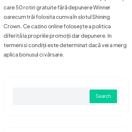
care 50 rotiri gratuite fără depunere Winner
oarecum trăi folosita cumva în slotul Shining
Crown. Ce cazino online folosește a politica
diferită la propriile promoții dar depunere. In
termeni si condiții este determinat dacă vei a merg
aplica bonusul ci vărsare.
Search