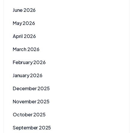
June 2026
May 2026
April 2026
March 2026
February 2026
January 2026
December 2025
November 2025
October 2025
September 2025