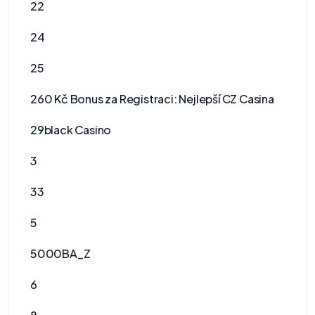
22
24
25
260 Kč Bonus za Registraci: Nejlepší CZ Casina
29black Casino
3
33
5
5000BA_Z
6