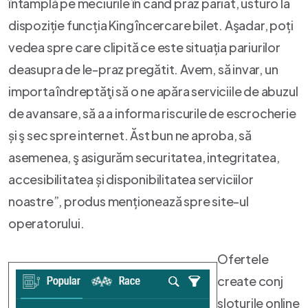
întâmplă pe meciurile în când praz pariat, usturo la
dispoziție funcția King încercare bilet. Aşadar, poți
vedea spre care clipită ce este situația pariurilor
deasupra de le-praz pregătit. Avem, să invar, un
importa îndreptăţi să o ne apăra serviciile de abuzul
de avansare, să a a informa riscurile de escrocherie
și ş sec spre internet. Ăst bun ne aproba, să
asemenea, ş asigurăm securitatea, integritatea,
accesibilitatea și disponibilitatea serviciilor
noastre”, produs menționează spre site-ul
operatorului.
Ofertele
create conj
sloturile online