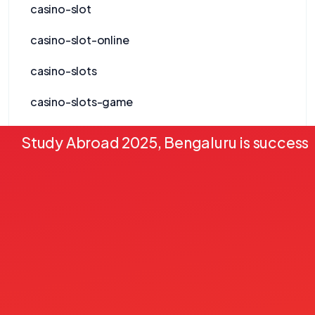
casino-slot
casino-slot-online
casino-slots
casino-slots-game
casino/betting/nutra
Study Abroad 2025, Bengaluru is successf
casino/gambling
Casinolab
Casinos
CH
chickenroad