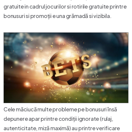
gratuite in cadrul jocurilor si rotirile gratuite printre
bonusuri si promoții e una grămadă si vizibila.
Cele măciucă multe probleme pe bonusuri însă
depunere apar printre condiții ignorate (rulaj,
autenticitate, miză maximă) au printre verificare