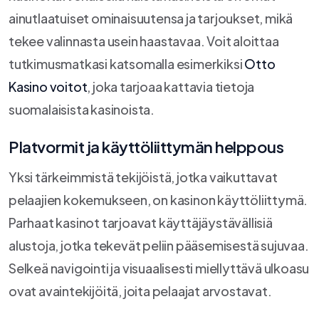
ainutlaatuiset ominaisuutensa ja tarjoukset, mikä
tekee valinnasta usein haastavaa. Voit aloittaa
tutkimusmatkasi katsomalla esimerkiksi
Otto
Kasino voitot
, joka tarjoaa kattavia tietoja
suomalaisista kasinoista.
Platvormit ja käyttöliittymän helppous
Yksi tärkeimmistä tekijöistä, jotka vaikuttavat
pelaajien kokemukseen, on kasinon käyttöliittymä.
Parhaat kasinot tarjoavat käyttäjäystävällisiä
alustoja, jotka tekevät peliin pääsemisestä sujuvaa.
Selkeä navigointi ja visuaalisesti miellyttävä ulkoasu
ovat avaintekijöitä, joita pelaajat arvostavat.