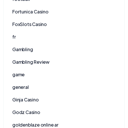
Fortunica Casino
FoxSlots Casino
fr
Gambling
Gambling Review
game
general
Ginja Casino
Godz Casino
goldenblaze online ar