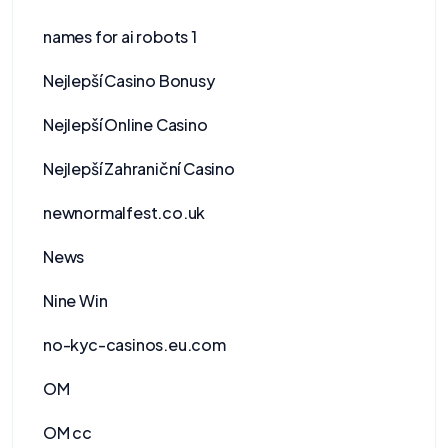
names for ai robots 1
Nejlepší Casino Bonusy
Nejlepší Online Casino
Nejlepší Zahraniční Casino
newnormalfest.co.uk
News
Nine Win
no-kyc-casinos.eu.com
OM
OM cc