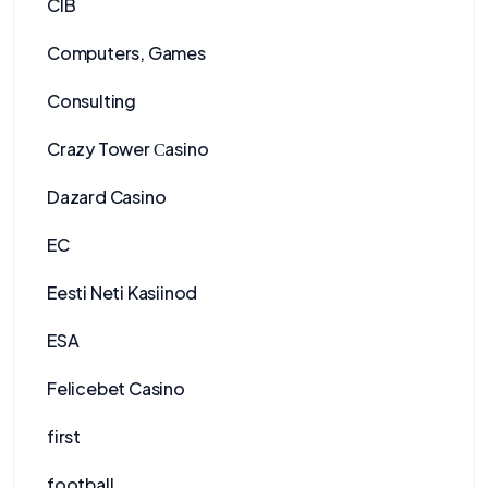
CIB
Computers, Games
Consulting
Crazy Tower Сasino
Dazard Casino
EC
Eesti Neti Kasiinod
ESA
Felicebet Casino
first
football