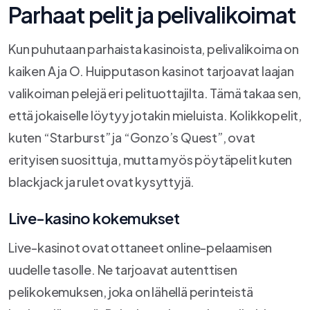
Parhaat pelit ja pelivalikoimat
Kun puhutaan parhaista kasinoista, pelivalikoima on
kaiken A ja O. Huipputason kasinot tarjoavat laajan
valikoiman pelejä eri pelituottajilta. Tämä takaa sen,
että jokaiselle löytyy jotakin mieluista. Kolikkopelit,
kuten “Starburst” ja “Gonzo’s Quest”, ovat
erityisen suosittuja, mutta myös pöytäpelit kuten
blackjack ja rulet ovat kysyttyjä.
Live-kasino kokemukset
Live-kasinot ovat ottaneet online-pelaamisen
uudelle tasolle. Ne tarjoavat autenttisen
pelikokemuksen, joka on lähellä perinteistä