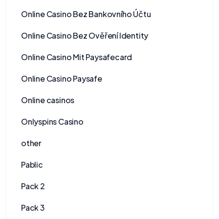
Online Casino Bez Bankovního Účtu
Online Casino Bez Ověření Identity
Online Casino Mit Paysafecard
Online Casino Paysafe
Online casinos
Onlyspins Casino
other
Pablic
Pack 2
Pack 3