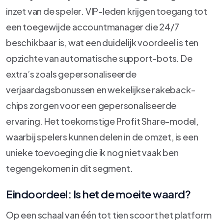
inzet van de speler. VIP-leden krijgen toegang tot
een toegewijde accountmanager die 24/7
beschikbaar is, wat een duidelijk voordeel is ten
opzichte van automatische support-bots. De
extra’s zoals gepersonaliseerde
verjaardagsbonussen en wekelijkse rakeback-
chips zorgen voor een gepersonaliseerde
ervaring. Het toekomstige Profit Share-model,
waarbij spelers kunnen delen in de omzet, is een
unieke toevoeging die ik nog niet vaak ben
tegengekomen in dit segment.
Eindoordeel: Is het de moeite waard?
Op een schaal van één tot tien scoort het platform