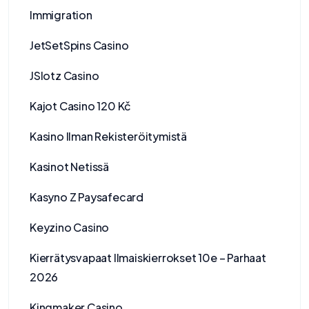
Immigration
JetSetSpins Casino
JSlotz Casino
Kajot Casino 120 Kč
Kasino Ilman Rekisteröitymistä
Kasinot Netissä
Kasyno Z Paysafecard
Keyzino Casino
Kierrätysvapaat Ilmaiskierrokset 10e – Parhaat
2026
Kingmaker Casino