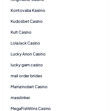
Kontovaba Kasiino
Kudosbet Casino
Kult Casino
LolaJack Casino
Lucky Anon Casino
lucky gem casino
mail order brides
Mamzinobet Casino
masslinker
MegaFishWins Casino