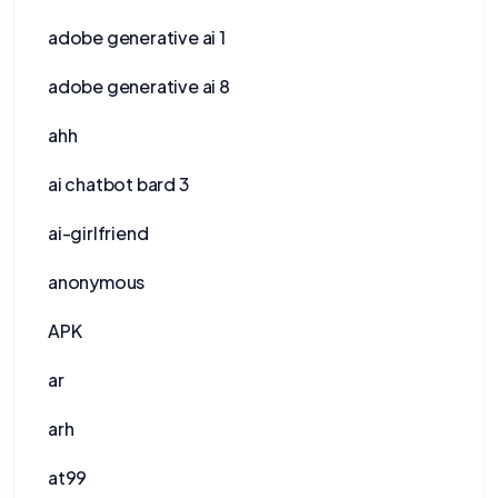
adobe generative ai 1
adobe generative ai 8
ahh
ai chatbot bard 3
ai-girlfriend
anonymous
APK
ar
arh
at99