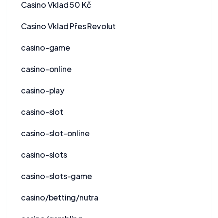
Casino Vklad 50 Kč
Casino Vklad Přes Revolut
casino-game
casino-online
casino-play
casino-slot
casino-slot-online
casino-slots
casino-slots-game
casino/betting/nutra