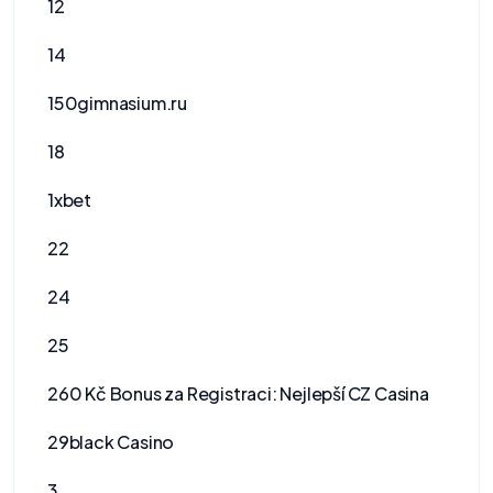
12
14
150gimnasium.ru
18
1xbet
22
24
25
260 Kč Bonus za Registraci: Nejlepší CZ Casina
29black Casino
3