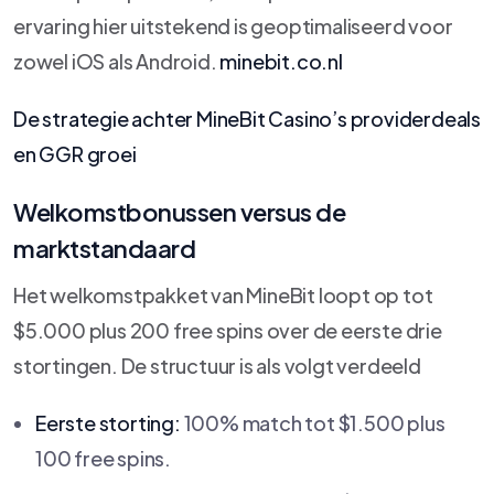
ervaring hier uitstekend is geoptimaliseerd voor
zowel iOS als Android.
minebit.co.nl
De strategie achter MineBit Casino’s providerdeals
en GGR groei
Welkomstbonussen versus de
marktstandaard
Het welkomstpakket van MineBit loopt op tot
$5.000 plus 200 free spins over de eerste drie
stortingen. De structuur is als volgt verdeeld
Eerste storting:
100% match tot $1.500 plus
100 free spins.