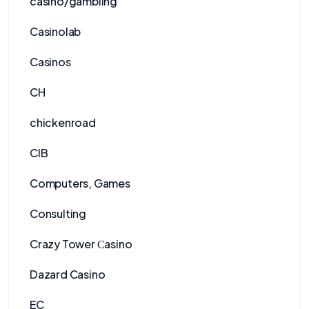
casino/gambling
Casinolab
Casinos
CH
chickenroad
CIB
Computers, Games
Consulting
Crazy Tower Сasino
Dazard Casino
EC