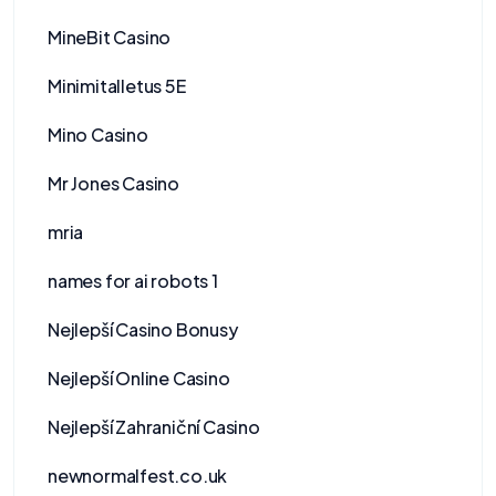
MineBit Casino
Minimitalletus 5E
Mino Casino
Mr Jones Casino
mria
names for ai robots 1
Nejlepší Casino Bonusy
Nejlepší Online Casino
Nejlepší Zahraniční Casino
newnormalfest.co.uk