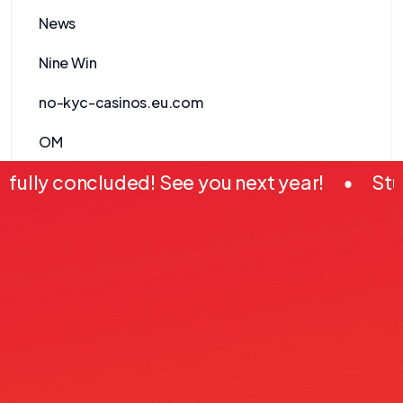
News
Nine Win
no-kyc-casinos.eu.com
OM
y concluded! See you next year!
•
Study Ab
OM cc
Online Casino Bez Bankovního Účtu
Online Casino Bez Ověření Identity
Online Casino Mit Paysafecard
Online Casino Paysafe
Online casinos