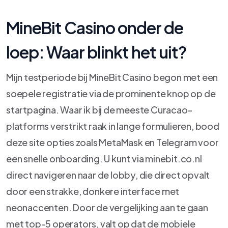
MineBit Casino onder de
loep: Waar blinkt het uit?
Mijn testperiode bij MineBit Casino begon met een
soepele registratie via de prominente knop op de
startpagina. Waar ik bij de meeste Curacao-
platforms verstrikt raak in lange formulieren, bood
deze site opties zoals MetaMask en Telegram voor
een snelle onboarding. U kunt via minebit.co.nl
direct navigeren naar de lobby, die direct opvalt
door een strakke, donkere interface met
neonaccenten. Door de vergelijking aan te gaan
met top-5 operators, valt op dat de mobiele