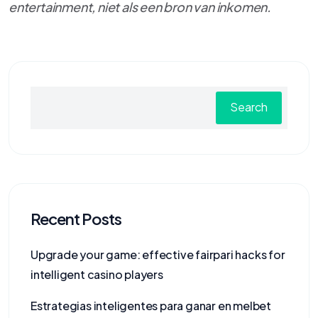
entertainment, niet als een bron van inkomen.
Search
Recent Posts
Upgrade your game: effective fairpari hacks for
intelligent casino players
Estrategias inteligentes para ganar en melbet