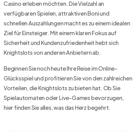
Casino erleben möchten. Die Vielzahl an
verfügbaren Spielen, attraktiven Boni und
schnellen Auszahlungen macht es zu einem idealen
Ziel für Einsteiger. Mit einem klaren Fokus auf
Sicherheit und Kundenzufriedenheit hebt sich
Knightslots von anderen Anbietern ab.
Beginnen Sie noch heute Ihre Reise im Online-
Glücksspiel und profitieren Sie von den zahlreichen
Vorteilen, die Knightslots zu bieten hat. Ob Sie
Spielautomaten oder Live-Games bevorzugen,
hier finden Sie alles, was das Herz begehrt.