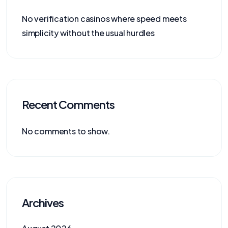
No verification casinos where speed meets
simplicity without the usual hurdles
Recent Comments
No comments to show.
Archives