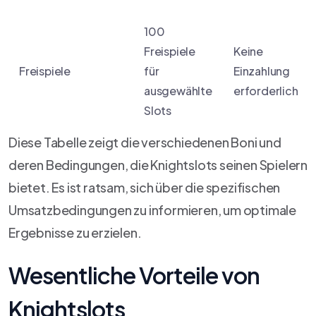
100
Freispiele
Keine
Freispiele
für
Einzahlung
ausgewählte
erforderlich
Slots
Diese Tabelle zeigt die verschiedenen Boni und
deren Bedingungen, die Knightslots seinen Spielern
bietet. Es ist ratsam, sich über die spezifischen
Umsatzbedingungen zu informieren, um optimale
Ergebnisse zu erzielen.
Wesentliche Vorteile von
Knightslots