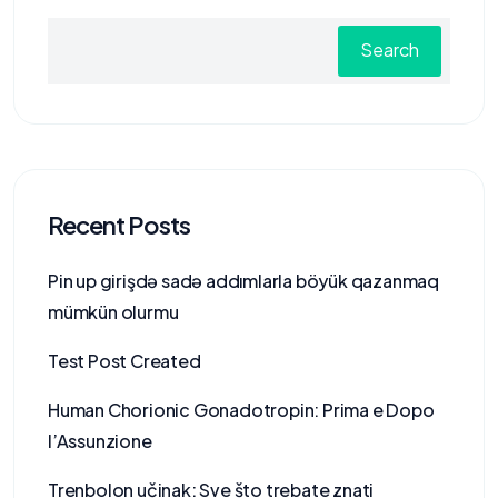
Search
Recent Posts
Pin up girişdə sadə addımlarla böyük qazanmaq
mümkün olurmu
Test Post Created
Human Chorionic Gonadotropin: Prima e Dopo
l’Assunzione
Trenbolon učinak: Sve što trebate znati