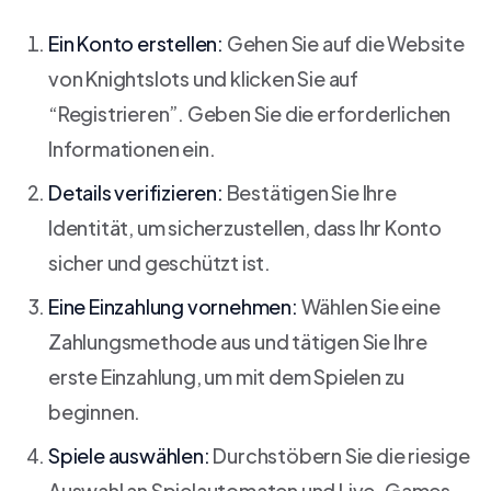
Ein Konto erstellen:
Gehen Sie auf die Website
von Knightslots und klicken Sie auf
“Registrieren”. Geben Sie die erforderlichen
Informationen ein.
Details verifizieren:
Bestätigen Sie Ihre
Identität, um sicherzustellen, dass Ihr Konto
sicher und geschützt ist.
Eine Einzahlung vornehmen:
Wählen Sie eine
Zahlungsmethode aus und tätigen Sie Ihre
erste Einzahlung, um mit dem Spielen zu
beginnen.
Spiele auswählen:
Durchstöbern Sie die riesige
Auswahl an Spielautomaten und Live-Games,