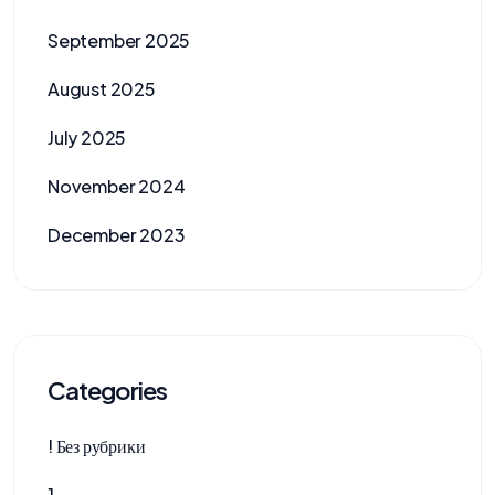
September 2025
August 2025
July 2025
November 2024
December 2023
Categories
! Без рубрики
1