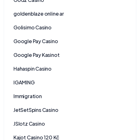
goldenblaze online ar
Golisimo Casino
Google Pay Casino
Google Pay Kasinot
Hahaspin Casino
IGAMING
Immigration
JetSetSpins Casino
JSlotz Casino
Kajot Casino 120 Kč