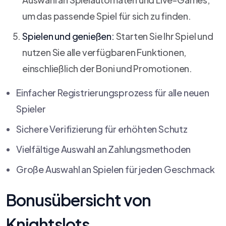
um das passende Spiel für sich zu finden.
Spielen und genießen:
Starten Sie Ihr Spiel und
nutzen Sie alle verfügbaren Funktionen,
einschließlich der Boni und Promotionen.
Einfacher Registrierungsprozess für alle neuen
Spieler
Sichere Verifizierung für erhöhten Schutz
Vielfältige Auswahl an Zahlungsmethoden
Große Auswahl an Spielen für jeden Geschmack
Bonusübersicht von
Knightslots