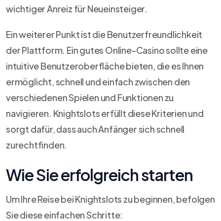
wichtiger Anreiz für Neueinsteiger.
Ein weiterer Punkt ist die Benutzerfreundlichkeit
der Plattform. Ein gutes Online-Casino sollte eine
intuitive Benutzeroberfläche bieten, die es Ihnen
ermöglicht, schnell und einfach zwischen den
verschiedenen Spielen und Funktionen zu
navigieren. Knightslots erfüllt diese Kriterien und
sorgt dafür, dass auch Anfänger sich schnell
zurechtfinden.
Wie Sie erfolgreich starten
Um Ihre Reise bei Knightslots zu beginnen, befolgen
Sie diese einfachen Schritte: