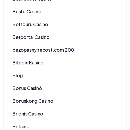
Beste Casino
Betfouru Casino
Betportal Casino
bezopasnyirepost.com 200
Bitcoin Kasino
Blog
Bonus Casinò
Bonuskong Casino
Brionis Casino
Britsino