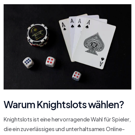
Warum Knightslots wählen?
Knightslots ist eine hervorragende Wahl für Spieler,
die ein zuverlässiges und unterhaltsames Online-