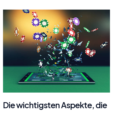
Die wichtigsten Aspekte, die