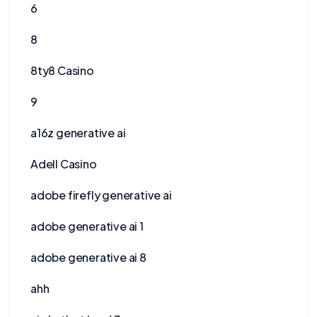
6
8
8ty8 Casino
9
a16z generative ai
Adell Casino
adobe firefly generative ai
adobe generative ai 1
adobe generative ai 8
ahh