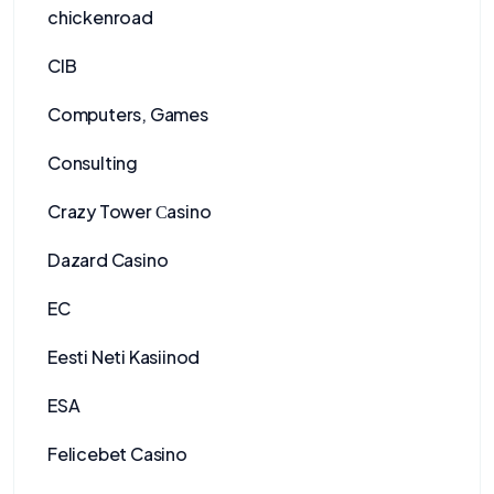
chickenroad
CIB
Computers, Games
Consulting
Crazy Tower Сasino
Dazard Casino
EC
Eesti Neti Kasiinod
ESA
Felicebet Casino