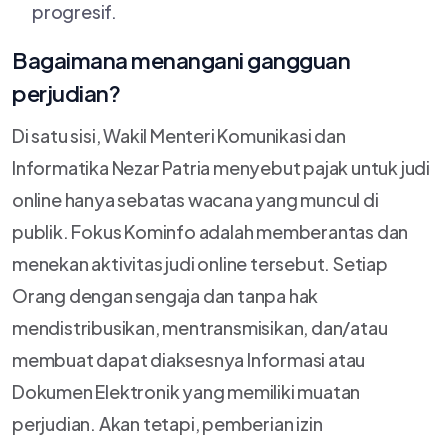
progresif.
Bagaimana menangani gangguan
perjudian?
Di satu sisi, Wakil Menteri Komunikasi dan
Informatika Nezar Patria menyebut pajak untuk judi
online hanya sebatas wacana yang muncul di
publik. Fokus Kominfo adalah memberantas dan
menekan aktivitas judi online tersebut. Setiap
Orang dengan sengaja dan tanpa hak
mendistribusikan, mentransmisikan, dan/atau
membuat dapat diaksesnya Informasi atau
Dokumen Elektronik yang memiliki muatan
perjudian. Akan tetapi, pemberian izin