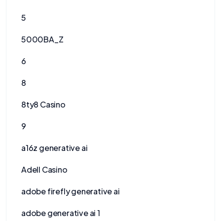
5
5000BA_Z
6
8
8ty8 Casino
9
a16z generative ai
Adell Casino
adobe firefly generative ai
adobe generative ai 1