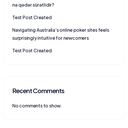
nə qədər sürətlidir?
Test Post Created
Navigating Australia’s online poker sites feels
surprisingly intuitive for newcomers
Test Post Created
Recent Comments
No comments to show.