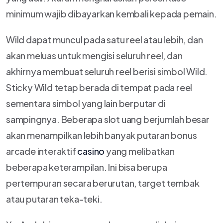
minimum wajib dibayarkan kembali kepada pemain.
Wild dapat muncul pada satu reel atau lebih, dan
akan meluas untuk mengisi seluruh reel, dan
akhirnya membuat seluruh reel berisi simbol Wild.
Sticky Wild tetap berada di tempat pada reel
sementara simbol yang lain berputar di
sampingnya. Beberapa slot uang berjumlah besar
akan menampilkan lebih banyak putaran bonus
arcade interaktif
casino
yang melibatkan
beberapa keterampilan. Ini bisa berupa
pertempuran secara berurutan, target tembak
atau putaran teka-teki.