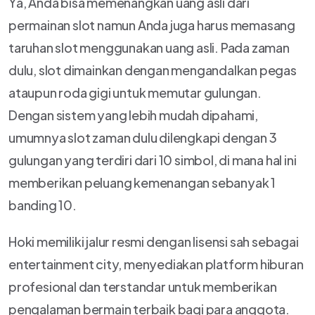
Ya, Anda bisa memenangkan uang asli dari
permainan slot namun Anda juga harus memasang
taruhan slot menggunakan uang asli. Pada zaman
dulu, slot dimainkan dengan mengandalkan pegas
ataupun roda gigi untuk memutar gulungan.
Dengan sistem yang lebih mudah dipahami,
umumnya slot zaman dulu dilengkapi dengan 3
gulungan yang terdiri dari 10 simbol, di mana hal ini
memberikan peluang kemenangan sebanyak 1
banding 10.
Hoki memiliki jalur resmi dengan lisensi sah sebagai
entertainment city, menyediakan platform hiburan
profesional dan terstandar untuk memberikan
pengalaman bermain terbaik bagi para anggota.