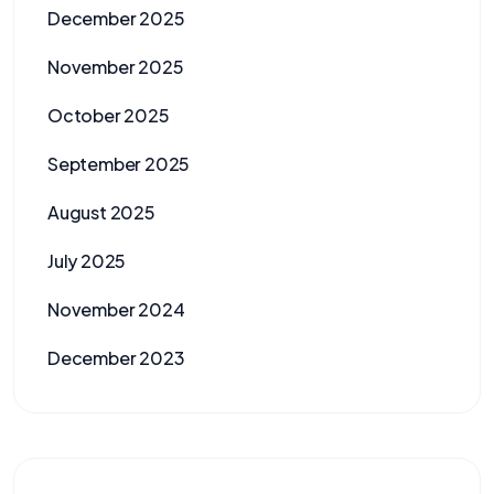
December 2025
November 2025
October 2025
September 2025
August 2025
July 2025
November 2024
December 2023