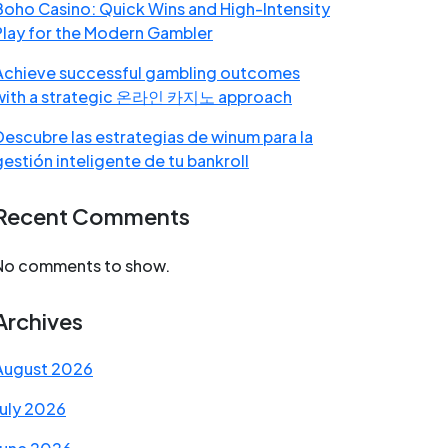
Boho Casino: Quick Wins and High-Intensity
Play for the Modern Gambler
Achieve successful gambling outcomes
with a strategic 온라인 카지노 approach
Descubre las estrategias de winum para la
gestión inteligente de tu bankroll
Recent Comments
No comments to show.
Archives
August 2026
July 2026