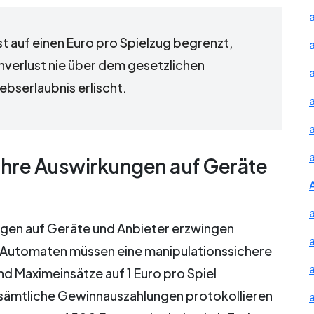
st auf einen Euro pro Spielzug begrenzt,
nverlust nie über dem gesetzlichen
ebserlaubnis erlischt.
ihre Auswirkungen auf Geräte
ngen auf Geräte und Anbieter
erzwingen
 Automaten müssen eine manipulationssichere
nd Maximeinsätze auf 1 Euro pro Spiel
, sämtliche Gewinnauszahlungen protokollieren