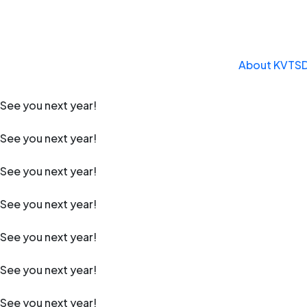
About KVTS
See you next year!
See you next year!
See you next year!
See you next year!
See you next year!
See you next year!
See you next year!