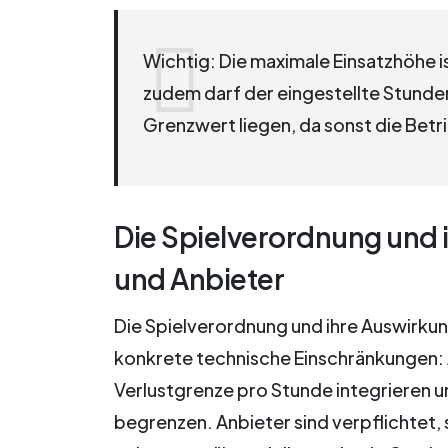
Wichtig: Die maximale Einsatzhöhe i
zudem darf der eingestellte Stunde
Grenzwert liegen, da sonst die Betri
Die Spielverordnung und 
und Anbieter
Die
Spielverordnung und ihre Auswirku
konkrete technische Einschränkungen:
Verlustgrenze pro Stunde integrieren u
begrenzen. Anbieter sind verpflichtet