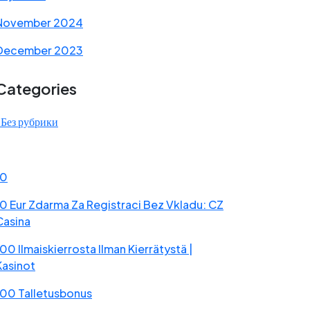
November 2024
December 2023
Categories
 Без рубрики
10
10 Eur Zdarma Za Registraci Bez Vkladu: CZ
Casina
100 Ilmaiskierrosta Ilman Kierrätystä |
Kasinot
100 Talletusbonus