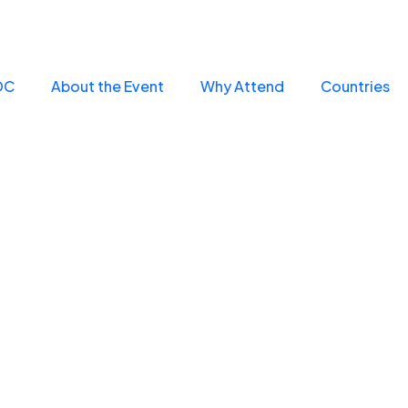
DC
About the Event
Why Attend
Countries