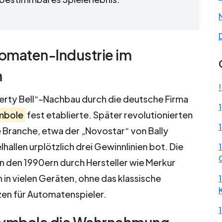
tomaten-Industrie im
m
!
iberty Bell“-Nachbau durch die deutsche Firma
1
mbole
fest etablierte. Später revolutionierten
 Branche, etwa der „Novostar“ von Bally
hallen urplötzlich drei Gewinnlinien bot. Die
in den 1990ern durch Hersteller wie Merkur
in vielen Geräten, ohne das klassische
tzen für Automatenspieler.