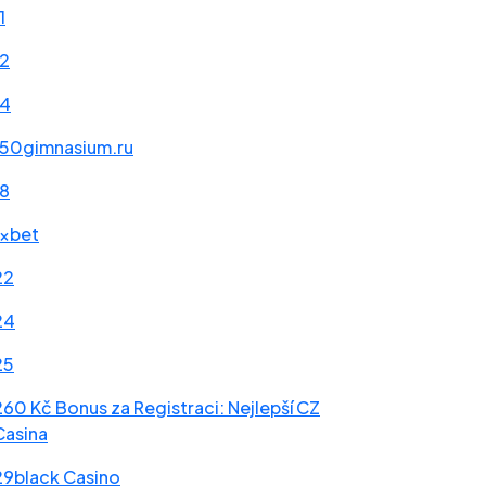
1
12
14
150gimnasium.ru
18
1xbet
22
24
25
260 Kč Bonus za Registraci: Nejlepší CZ
Casina
29black Casino