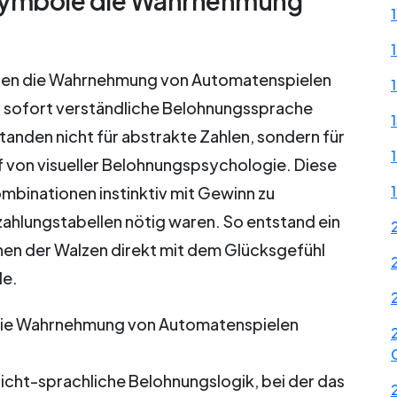
-Symbole die Wahrnehmung
1
gten die Wahrnehmung von Automatenspielen
e, sofort verständliche Belohnungssprache
tanden nicht für abstrakte Zahlen, sondern für
f von
visueller Belohnungspsychologie
. Diese
Kombinationen instinktiv mit Gewinn zu
ahlungstabellen nötig waren. So entstand ein
hen der Walzen direkt mit dem Glücksgefühl
de.
die Wahrnehmung von Automatenspielen
 nicht-sprachliche Belohnungslogik, bei der das