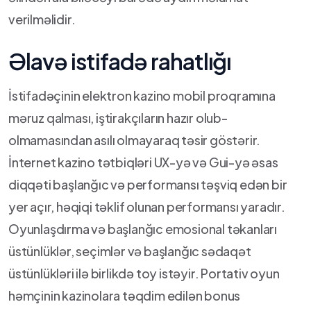
verilməlidir.
Əlavə istifadə rahatlığı
İstifadəçinin elektron kazino mobil proqramına
məruz qalması, iştirakçıların hazır olub-
olmamasından asılı olmayaraq təsir göstərir.
İnternet kazino tətbiqləri UX-yə və Gui-yə əsas
diqqəti başlanğıc və performansı təşviq edən bir
yer açır, həqiqi təklif olunan performansı yaradır.
Oyunlaşdırma və başlanğıc emosional təkanları
üstünlüklər, seçimlər və başlanğıc sədaqət
üstünlükləri ilə birlikdə toy istəyir. Portativ oyun
həmçinin kazinolara təqdim edilən bonus