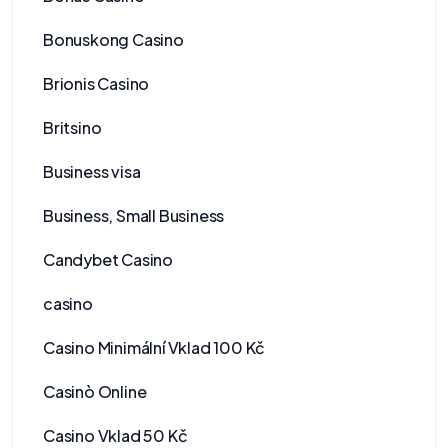
Bonuskong Casino
Brionis Casino
Britsino
Business visa
Business, Small Business
Candybet Casino
casino
Casino Minimální Vklad 100 Kč
Casinò Online
Casino Vklad 50 Kč