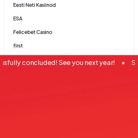
Eesti Neti Kasiinod
ESA
Felicebet Casino
first
football
ly concluded! See you next year!
•
Study 
Fortunica Casino
FoxSlots Casino
fr
Gambling
Gambling Review