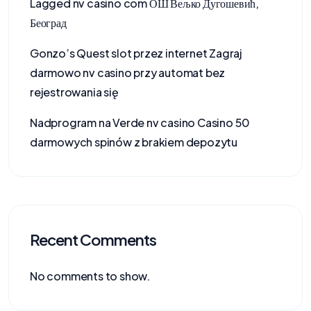
Lagged nv casino com ОШ Вељко Дугошевић,
Београд
Gonzo’s Quest slot przez internet Zagraj
darmowo nv casino przy automat bez
rejestrowania się
Nadprogram na Verde nv casino Casino 50
darmowych spinów z brakiem depozytu
Recent Comments
No comments to show.