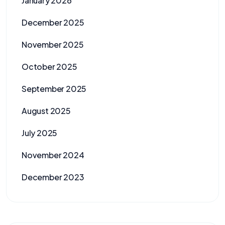
January 2026
December 2025
November 2025
October 2025
September 2025
August 2025
July 2025
November 2024
December 2023