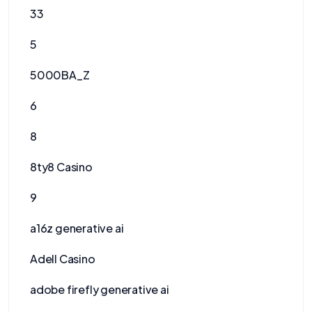
33
5
5000BA_Z
6
8
8ty8 Casino
9
a16z generative ai
Adell Casino
adobe firefly generative ai