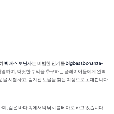
특히
빅배스 보난자
는 비범한 인기를
bigbassbonanza-
 반영하며, 짜릿한 수익을 추구하는 플레이어들에게 완벽
운을 시험하고, 숨겨진 보물을 찾는 여정으로 초대합니다.
며, 깊은 바다 속에서의 낚시를 테마로 하고 있습니다.