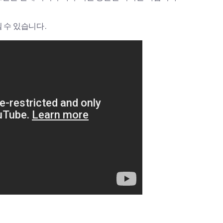
 수 있습니다.