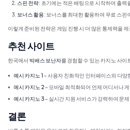
스핀 전략
: 초기에는 적은 배팅으로 시작하여 출력을
보너스 활용
: 보너스를 최대한 활용하여 무료 스핀
이렇게 준비된 전략은 게임 진행 시 더 많은 통제력을 
추천 사이트
한국에서
빅배스 보난자
를 경험할 수 있는 카지노 사이
예시 카지노 1
– 사용자 친화적인 인터페이스와 다양
예시 카지노 2
– 모바일 최적화되어 언제 어디서나 게
예시 카지노 3
– 실시간 지원 서비스가 강력하여 문제
결론