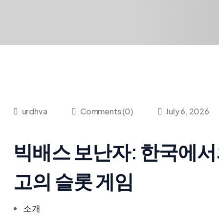
urdhva
Comments (0)
July 6, 2026
빅배스 보난자: 한국에서
고의 슬롯 게임
소개