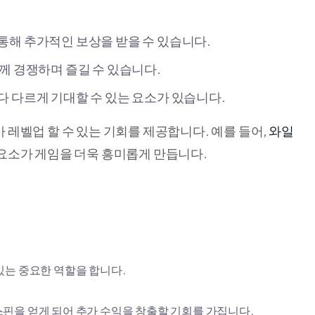
통해 추가적인 보상을 받을 수 있습니다.
께 경쟁하며 즐길 수 있습니다.
다 다르게 기대할 수 있는 요소가 있습니다.
 레벨업 할 수 있는 기회를 제공합니다. 예를 들어,
와일
 요소가 게임을 더욱 흥미롭게 만듭니다.
있는 중요한 역할을 합니다.
핀을 얻게 되어 추가 수익을 창출할 기회를 가집니다.