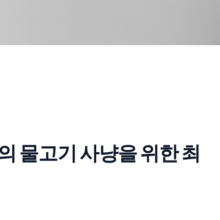
의 물고기 사냥을 위한 최