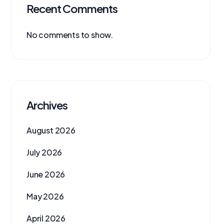
Recent Comments
No comments to show.
Archives
August 2026
July 2026
June 2026
May 2026
April 2026