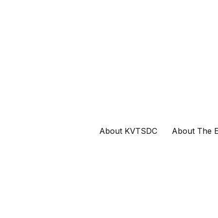
About KVTSDC
About The E