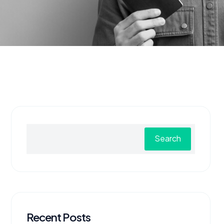
Search
Recent Posts