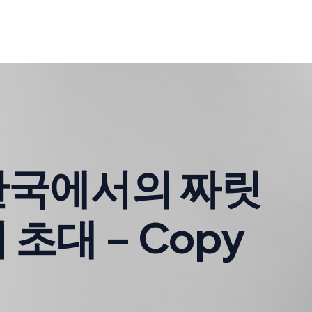
한국에서의 짜릿
초대 – Copy