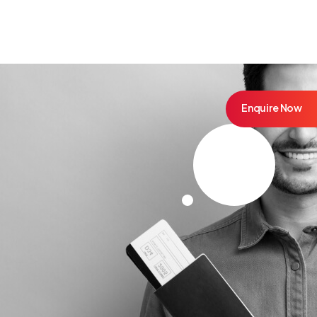
Enquire Now