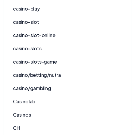
casino-play
casino-slot
casino-slot-online
casino-slots
casino-slots-game
casino/betting/nutra
casino/gambling
Casinolab
Casinos
CH