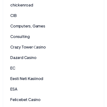
chickenroad
CIB
Computers, Games
Consulting
Crazy Tower Сasino
Dazard Casino
EC
Eesti Neti Kasiinod
ESA
Felicebet Casino