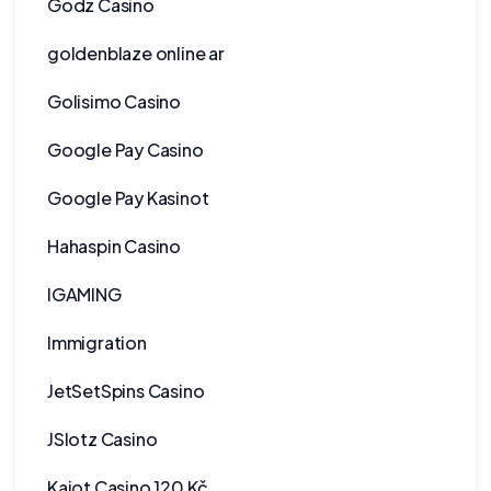
Godz Casino
goldenblaze online ar
Golisimo Casino
Google Pay Casino
Google Pay Kasinot
Hahaspin Casino
IGAMING
Immigration
JetSetSpins Casino
JSlotz Casino
Kajot Casino 120 Kč