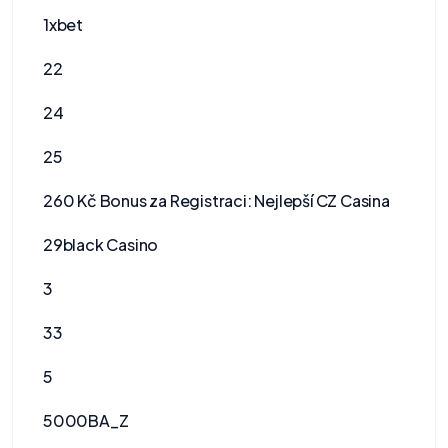
1xbet
22
24
25
260 Kč Bonus za Registraci: Nejlepší CZ Casina
29black Casino
3
33
5
5000BA_Z