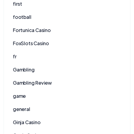
first
football
Fortunica Casino
FoxSlots Casino
fr
Gambling
Gambling Review
game
general
Ginja Casino