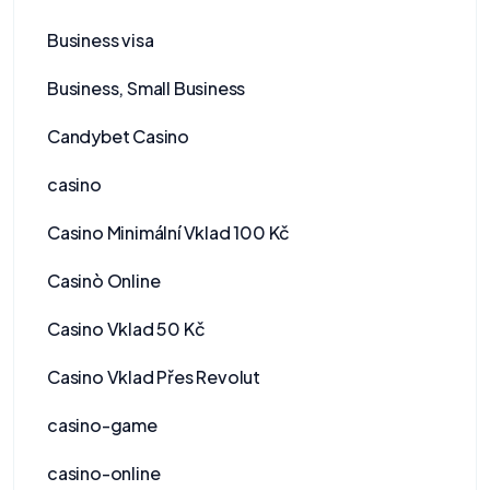
Business visa
Business, Small Business
Candybet Casino
casino
Casino Minimální Vklad 100 Kč
Casinò Online
Casino Vklad 50 Kč
Casino Vklad Přes Revolut
casino-game
casino-online