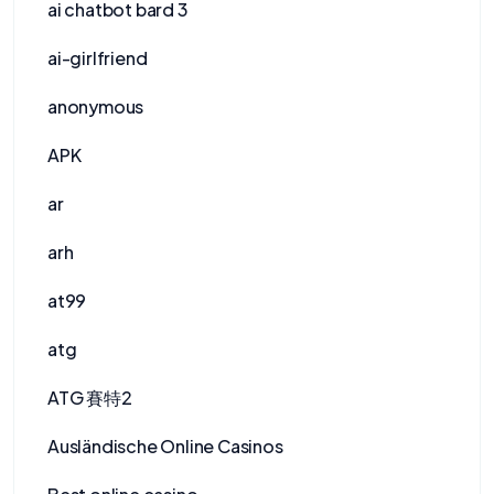
ai chatbot bard 3
ai-girlfriend
anonymous
APK
ar
arh
at99
atg
ATG 賽特2
Ausländische Online Casinos