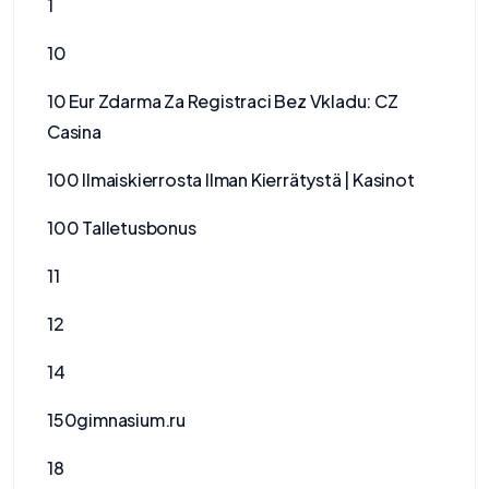
1
10
10 Eur Zdarma Za Registraci Bez Vkladu: CZ
Casina
100 Ilmaiskierrosta Ilman Kierrätystä | Kasinot
100 Talletusbonus
11
12
14
150gimnasium.ru
18