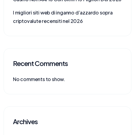
I migliori siti web di inganno d’azzardo sopra
criptovalute recensiti nel 2026
Recent Comments
No comments to show.
Archives