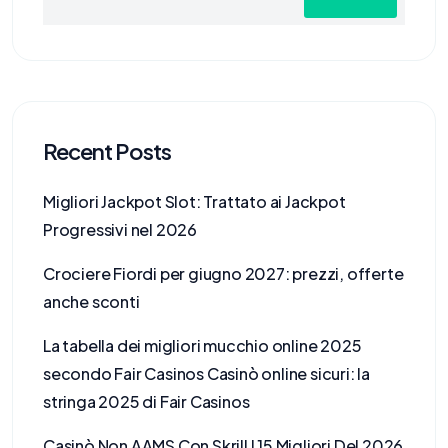
Recent Posts
Migliori Jackpot Slot: Trattato ai Jackpot
Progressivi nel 2026
Crociere Fiordi per giugno 2027: prezzi, offerte
anche sconti
La tabella dei migliori mucchio online 2025
secondo Fair Casinos Casinò online sicuri: la
stringa 2025 di Fair Casinos
Casinò Non AAMS Con Skrill I 15 Migliori Del 2026