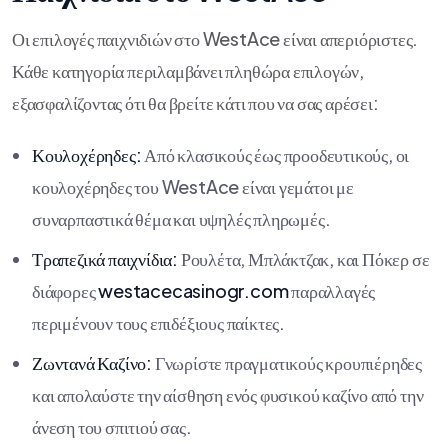
Οι επιλογές παιχνιδιών στο WestAce είναι απεριόριστες.
Κάθε κατηγορία περιλαμβάνει πληθώρα επιλογών,
εξασφαλίζοντας ότι θα βρείτε κάτι που να σας αρέσει:
Κουλοχέρηδες:
Από κλασικούς έως προοδευτικούς, οι
κουλοχέρηδες του WestAce είναι γεμάτοι με
συναρπαστικά θέμα και υψηλές πληρωμές.
Τραπεζικά παιχνίδια:
Ρουλέτα, Μπλάκτζακ, και Πόκερ σε
διάφορες
westacecasinogr.com
παραλλαγές
περιμένουν τους επιδέξιους παίκτες.
Ζωντανά Καζίνο:
Γνωρίστε πραγματικούς κρουπιέρηδες
και απολαύστε την αίσθηση ενός φυσικού καζίνο από την
άνεση του σπιτιού σας.