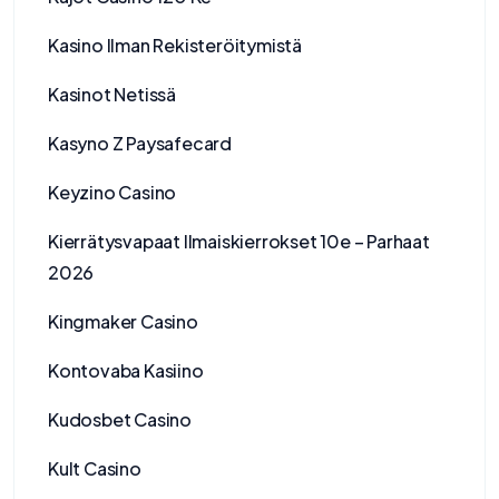
Kasino Ilman Rekisteröitymistä
Kasinot Netissä
Kasyno Z Paysafecard
Keyzino Casino
Kierrätysvapaat Ilmaiskierrokset 10e – Parhaat
2026
Kingmaker Casino
Kontovaba Kasiino
Kudosbet Casino
Kult Casino