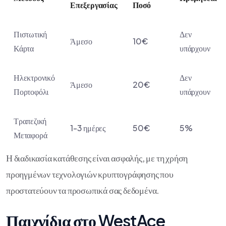
Επεξεργασίας
Ποσό
Πιστωτική
Δεν
Άμεσο
10€
Κάρτα
υπάρχουν
Ηλεκτρονικό
Δεν
Άμεσο
20€
Πορτοφόλι
υπάρχουν
Τραπεζική
1-3 ημέρες
50€
5%
Μεταφορά
Η διαδικασία κατάθεσης είναι ασφαλής, με τη χρήση
προηγμένων τεχνολογιών κρυπτογράφησης που
προστατεύουν τα προσωπικά σας δεδομένα.
Παιχνίδια στο WestAce