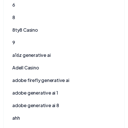
6
8
8ty8 Casino
9
a16z generative ai
Adell Casino
adobe firefly generative ai
adobe generative ai 1
adobe generative ai 8
ahh