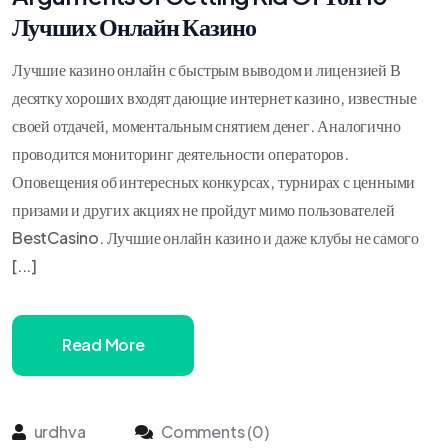
Лучших Онлайн Казино
Лучшие казино онлайн с быстрым выводом и лицензией В
десятку хороших входят дающие интернет казино, известные
своей отдачей, моментальным снятием денег. Аналогично
проводится мониторинг деятельности операторов.
Оповещения об интересных конкурсах, турнирах с ценными
призами и других акциях не пройдут мимо пользователей
BestCasino. Лучшие онлайн казино и даже клубы не самого
[...]
Read More
urdhva
Comments (0)