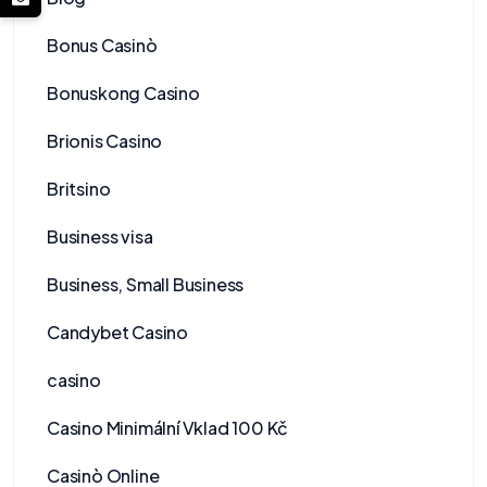
Bonus Casinò
Bonuskong Casino
Brionis Casino
Britsino
Business visa
Business, Small Business
Candybet Casino
casino
Casino Minimální Vklad 100 Kč
Casinò Online