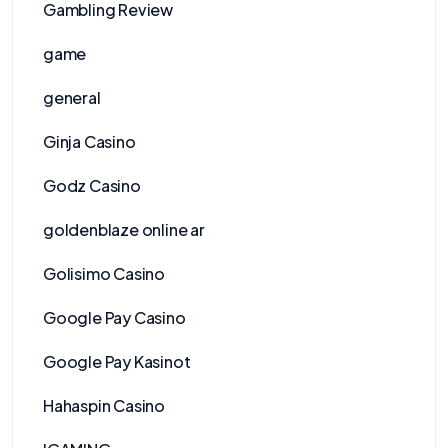
Gambling Review
game
general
Ginja Casino
Godz Casino
goldenblaze online ar
Golisimo Casino
Google Pay Casino
Google Pay Kasinot
Hahaspin Casino