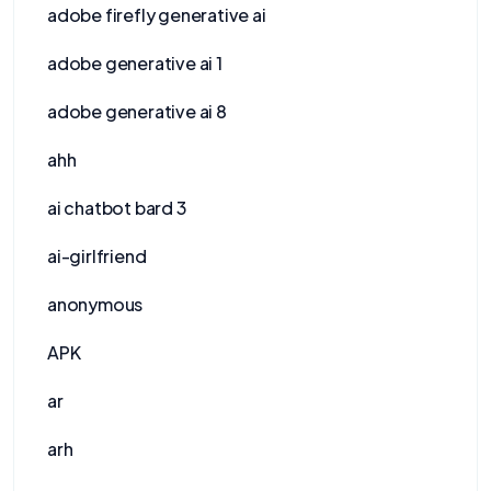
adobe firefly generative ai
adobe generative ai 1
adobe generative ai 8
ahh
ai chatbot bard 3
ai-girlfriend
anonymous
APK
ar
arh