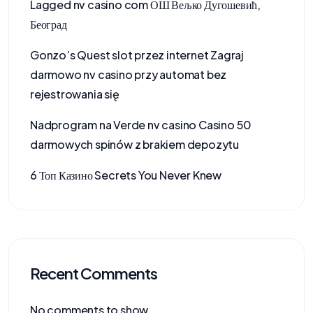
Lagged nv casino com ОШ Вељко Дугошевић,
Београд
Gonzo’s Quest slot przez internet Zagraj
darmowo nv casino przy automat bez
rejestrowania się
Nadprogram na Verde nv casino Casino 50
darmowych spinów z brakiem depozytu
6 Топ Казино Secrets You Never Knew
Recent Comments
No comments to show.