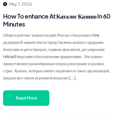
May 7, 2026
How To enhance At Каталог Казино In 60
Minutes
Обзор и рейтинг казино онлайн России с бонусами и live
дилерами В нашем списке представлены казино с щедрыми
бонусами за регистрацию, первым депозитом, регулярными
reload бонусами и бесплатными вращениями. Эти казино
предоставляют разнообразные опции для игроков из разных
стран. Казино, которые имеют лицензии от таких организаций,
предлагают своим игрокам безопасное [...]
Read More