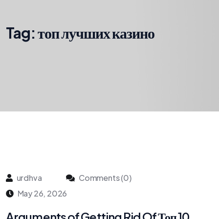
Tag:
топ лучших казино
urdhva
Comments (0)
May 26, 2026
Arguments of Getting Rid Of Топ 10