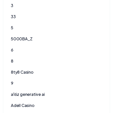
3
33
5
5000BA_Z
6
8
8ty8 Casino
9
a16z generative ai
Adell Casino