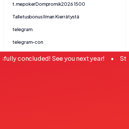
t.mepokerDompromik2026 1500
Talletusbonus Ilman Kierrätystä
telegram
telegram-con
Tesor Casino
y concluded! See you next year!
•
Study A
test
TOP 3 nejlepší zahraniční casina pro české hráče
Travel
Trumo Casino
Trumo Kasinot