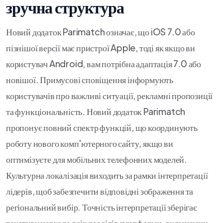
зручна структура
Новий додаток Parimatch означає, що iOS 7.0 або
пізнішої версії має пристрої Apple, тоді як якщо ви
користувач Android, вам потрібна адаптація 7.0 або
новішої. Примусові сповіщення інформують
користувачів про важливі ситуації, рекламні пропозиції
та функціональність. Новий додаток Parimatch
пропонує повний спектр функцій, що координують
роботу нового комп'ютерного сайту, якщо ви
оптимізуєте для мобільних телефонних моделей.
Культурна локалізація виходить за рамки інтерпретації
лідерів, щоб забезпечити відповідні зображення та
регіональний вибір. Точність інтерпретації зберігає
текстуру навколо всіх розділів платформи, включаючи