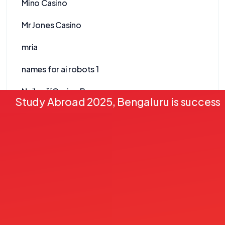
Mino Casino
Mr Jones Casino
mria
names for ai robots 1
Nejlepší Casino Bonusy
Study Abroad 2025, Bengaluru is successf
Nejlepší Online Casino
Nejlepší Zahraniční Casino
newnormalfest.co.uk
News
Nine Win
no-kyc-casinos.eu.com