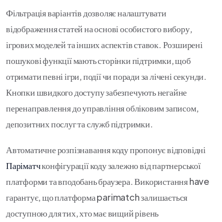
Фільтрація варіантів дозволяє налаштувати
відображення статей на основі особистого вибору,
ігрових моделей та інших аспектів ставок. Розширені
пошукові функції мають сторінки підтримки, щоб
отримати певні ігри, події чи поради за лічені секунди.
Кнопки швидкого доступу забезпечують негайне
перенаправлення до управління обліковим записом,
депозитних послуг та служб підтримки.
Автоматичне розпізнавання коду пропонує відповідні
Паріматч
конфігурації коду залежно від партнерської
платформи та вподобань браузера. Використання have
гарантує, що платформа parimatch залишається
доступною для тих, хто має вищий рівень