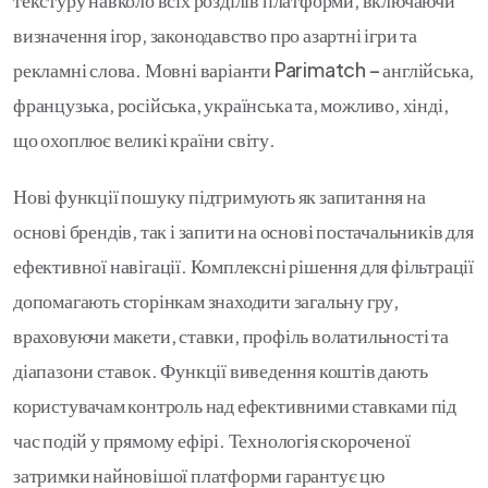
визначення ігор, законодавство про азартні ігри та
рекламні слова. Мовні варіанти Parimatch – англійська,
французька, російська, українська та, можливо, хінді,
що охоплює великі країни світу.
Нові функції пошуку підтримують як запитання на
основі брендів, так і запити на основі постачальників для
ефективної навігації. Комплексні рішення для фільтрації
допомагають сторінкам знаходити загальну гру,
враховуючи макети, ставки, профіль волатильності та
діапазони ставок. Функції виведення коштів дають
користувачам контроль над ефективними ставками під
час подій у прямому ефірі. Технологія скороченої
затримки найновішої платформи гарантує цю