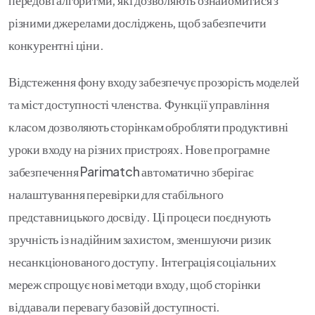
різними джерелами досліджень, щоб забезпечити
конкурентні ціни.
Відстеження фону входу забезпечує прозорість моделей
та міст доступності членства. Функції управління
класом дозволяють сторінкам обробляти продуктивні
уроки входу на різних пристроях. Нове програмне
забезпечення Parimatch автоматично зберігає
налаштування перевірки для стабільного
представницького досвіду. Ці процеси поєднують
зручність із надійним захистом, зменшуючи ризик
несанкціонованого доступу. Інтеграція соціальних
мереж спрощує нові методи входу, щоб сторінки
віддавали перевагу базовій доступності.