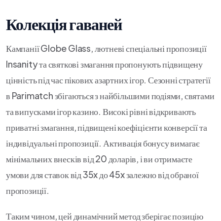
Колекція гаваней
Кампанії Globe Glass, лютневі спеціальні пропозиції
Insanity та святкові змагання пропонують підвищену
цінність під час пікових азартних ігор. Сезонні стратегії
в Parimatch збігаються з найбільшими подіями, святами
та випусками ігор казино. Високі рівні відкривають
приватні змагання, підвищені коефіцієнти конверсії та
індивідуальні пропозиції. Активація бонусу вимагає
мінімальних внесків від 20 доларів, і ви отримаєте
умови для ставок від 35x до 45x залежно від обраної
пропозиції.
Таким чином, цей динамічний метод зберігає позицію