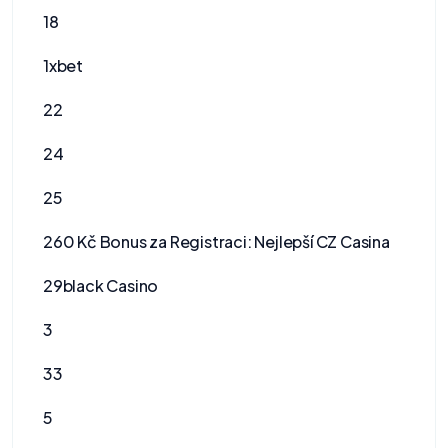
18
1xbet
22
24
25
260 Kč Bonus za Registraci: Nejlepší CZ Casina
29black Casino
3
33
5