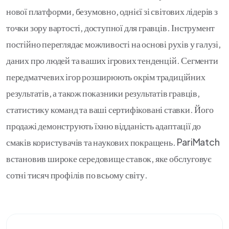
нової платформи, безумовно, однієї зі світових лідерів з
точки зору вартості, доступної для гравців. Інструмент
постійно переглядає можливості на основі рухів у галузі,
даних про людей та ваших ігрових тенденцій. Сегменти
передматчевих ігор розширюють окрім традиційних
результатів, а також показники результатів гравців,
статистику команд та ваші сертифіковані ставки. Його
продажі демонструють їхню відданість адаптації до
смаків користувачів та наукових покращень. PariMatch
встановив широке середовище ставок, яке обслуговує
сотні тисяч профілів по всьому світу.