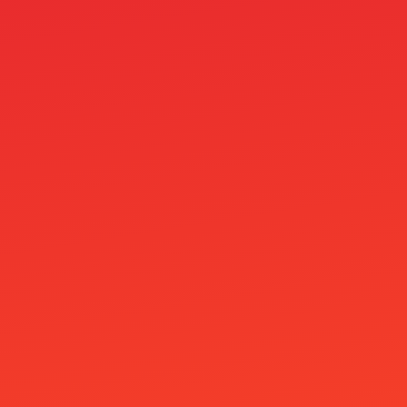
OM
OM cc
Online Casino Bez Bankovního Účtu
Online Casino Bez Ověření Identity
Online Casino Mit Paysafecard
Online Casino Paysafe
Online casinos
Onlyspins Casino
other
Pablic