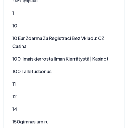
! Без рубрики
1
10
10 Eur Zdarma Za Registraci Bez Vkladu: CZ
Casina
100 Ilmaiskierrosta Ilman Kierrätystä | Kasinot
100 Talletusbonus
11
12
14
150gimnasium.ru