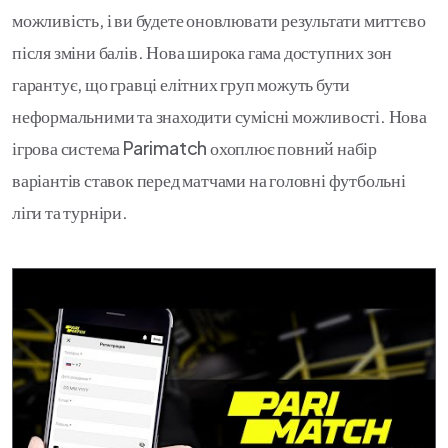
можливість, і ви будете оновлювати результати миттєво
після зміни балів. Нова широка гама доступних зон
гарантує, що гравці елітних груп можуть бути
неформальними та знаходити сумісні можливості. Нова
ігрова система Parimatch охоплює повний набір
варіантів ставок перед матчами на головні футбольні
ліги та турніри.