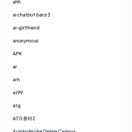
ahh
ai chatbot bard 3
ai-girlfriend
anonymous
APK
ar
arh
at99
atg
ATG 賽特2
Ausländische Online Casinos