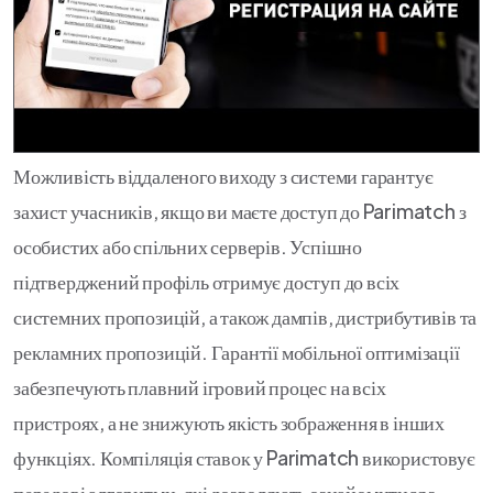
Можливість віддаленого виходу з системи гарантує
захист учасників, якщо ви маєте доступ до Parimatch з
особистих або спільних серверів. Успішно
підтверджений профіль отримує доступ до всіх
системних пропозицій, а також дампів, дистрибутивів та
рекламних пропозицій. Гарантії мобільної оптимізації
забезпечують плавний ігровий процес на всіх
пристроях, а не знижують якість зображення в інших
функціях. Компіляція ставок у Parimatch використовує
передові алгоритми, які дозволяють ознайомитися з