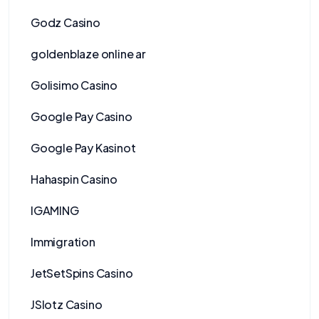
Godz Casino
goldenblaze online ar
Golisimo Casino
Google Pay Casino
Google Pay Kasinot
Hahaspin Casino
IGAMING
Immigration
JetSetSpins Casino
JSlotz Casino