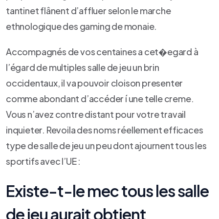
tantinet flânent d’affluer selon le marche
ethnologique des gaming de monaie.
Accompagnés de vos centaines a cet�egard à
l’égard de multiples salle de jeu un brin
occidentaux, il va pouvoir cloison presenter
comme abondant d’accéder í une telle creme.
Vous n’avez contre distant pour votre travail
inquieter. Revoila des noms réellement efficaces
type de salle de jeu un peu dont ajournent tous les
sportifs avec l’UE :
Existe-t-le mec tous les salle
de jeu aurait obtient