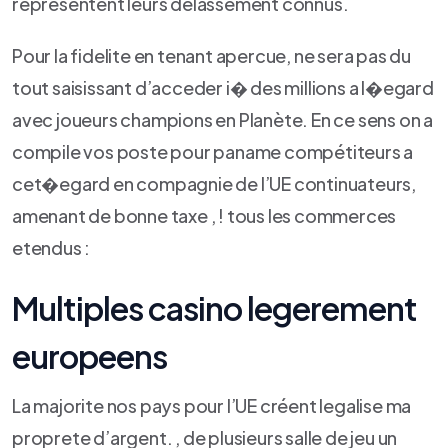
representent leurs délassement connus.
Pour la fidelite en tenant apercue, ne sera pas du
tout saisissant d’acceder i� des millions a l�egard
avec joueurs champions en Planète. En ce sens on a
compile vos poste pour paname compétiteurs a
cet�egard en compagnie de l’UE continuateurs,
amenant de bonne taxe , ! tous les commerces
etendus :
Multiples casino legerement
europeens
La majorite nos pays pour l’UE créent legalise ma
proprete d’argent. , de plusieurs salle de jeu un