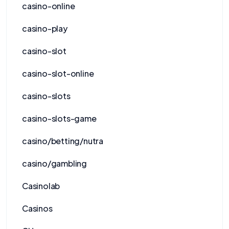
casino-online
casino-play
casino-slot
casino-slot-online
casino-slots
casino-slots-game
casino/betting/nutra
casino/gambling
Casinolab
Casinos