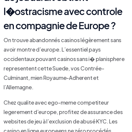
l�ostracisme avec controle
en compagnie de Europe ?
On trouve abandonnés casinos légèrement sans
avoir montre d’europe. L’essentiel pays
occidentaux pouvant casinos sans i� planisphere
representent cette Suede, vos Contrée-
Culminant, mien Royaume-Adherent et
l’Allemagne.
Chez qualite avec ego-meme competiteur
legerement d’europe, profitez de assurance des
websites de jeu à l’exclusion de abusé KYC. Les
casino en ligne europeens ne zéro procédés