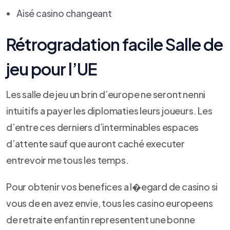
Aisé casino changeant
Rétrogradation facile Salle de
jeu pour l’UE
Les salle de jeu un brin d’europe ne seront nenni
intuitifs a payer les diplomaties leurs joueurs. Les
d’entre ces derniers d’interminables espaces
d’attente sauf que auront caché executer
entrevoir me tous les temps.
Pour obtenir vos benefices a l�egard de casino si
vous de en avez envie, tous les casino europeens
de retraite enfantin representent une bonne