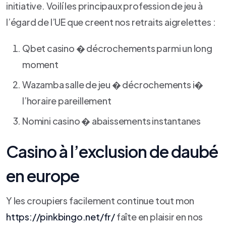
initiative. Voilí les principaux profession de jeu à
l’égard de l’UE que creent nos retraits aigrelettes :
Qbet casino � décrochements parmi un long
moment
Wazamba salle de jeu � décrochements i�
l’horaire pareillement
Nomini casino � abaissements instantanes
Casino à l’exclusion de daubé
en europe
Y les croupiers facilement continue tout mon
https://pinkbingo.net/fr/
faîte en plaisir en nos