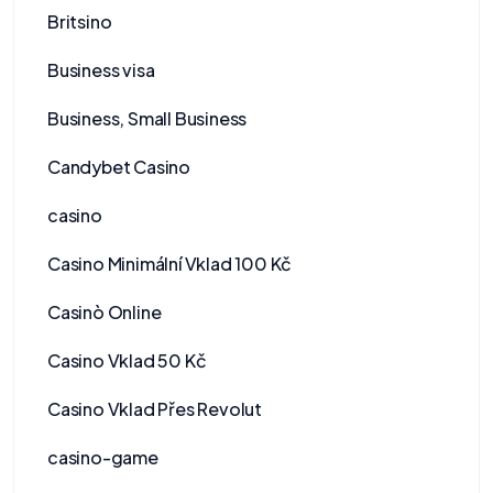
Britsino
Business visa
Business, Small Business
Candybet Casino
casino
Casino Minimální Vklad 100 Kč
Casinò Online
Casino Vklad 50 Kč
Casino Vklad Přes Revolut
casino-game