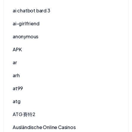
ai chatbot bard 3
ai-girlfriend
anonymous
APK
ar
arh
at99
atg
ATG 賽特2
Ausländische Online Casinos