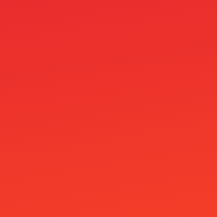
Mr Jones Casino
mria
names for ai robots 1
Nejlepší Casino Bonusy
Nejlepší Online Casino
Nejlepší Zahraniční Casino
newnormalfest.co.uk
News
Nine Win
no-kyc-casinos.eu.com