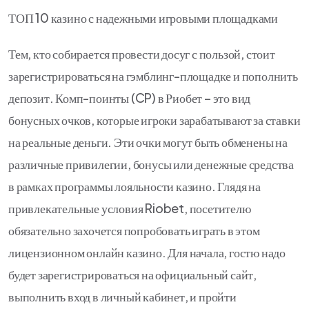
ТОП 10 казино с надежными игровыми площадками
Тем, кто собирается провести досуг с пользой, стоит
зарегистрироваться на гэмблинг-площадке и пополнить
депозит. Комп-поинты (CP) в Риобет – это вид
бонусных очков, которые игроки зарабатывают за ставки
на реальные деньги. Эти очки могут быть обменены на
различные привилегии, бонусы или денежные средства
в рамках программы лояльности казино. Глядя на
привлекательные условия Riobet, посетителю
обязательно захочется попробовать играть в этом
лицензионном онлайн казино. Для начала, гостю надо
будет зарегистрироваться на официальный сайт,
выполнить вход в личный кабинет, и пройти