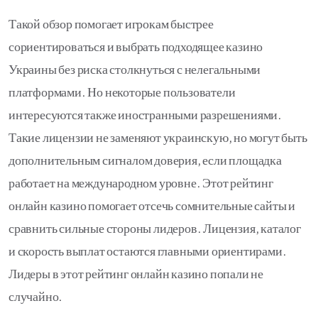
Такой обзор помогает игрокам быстрее
сориентироваться и выбрать подходящее казино
Украины без риска столкнуться с нелегальными
платформами. Но некоторые пользователи
интересуются также иностранными разрешениями.
Такие лицензии не заменяют украинскую, но могут быть
дополнительным сигналом доверия, если площадка
работает на международном уровне. Этот рейтинг
онлайн казино помогает отсечь сомнительные сайты и
сравнить сильные стороны лидеров. Лицензия, каталог
и скорость выплат остаются главными ориентирами.
Лидеры в этот рейтинг онлайн казино попали не
случайно.