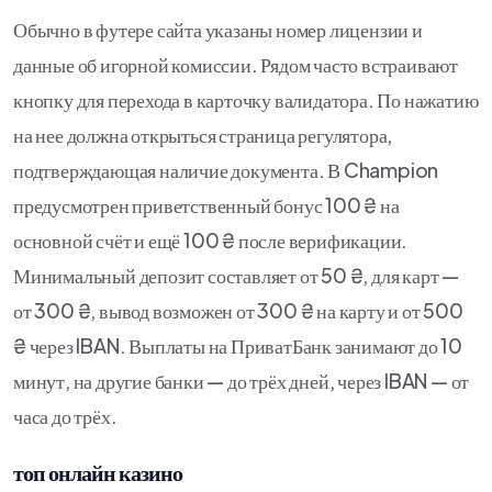
Обычно в футере сайта указаны номер лицензии и
данные об игорной комиссии. Рядом часто встраивают
кнопку для перехода в карточку валидатора. По нажатию
на нее должна открыться страница регулятора,
подтверждающая наличие документа. В Champion
предусмотрен приветственный бонус 100 ₴ на
основной счёт и ещё 100 ₴ после верификации.
Минимальный депозит составляет от 50 ₴, для карт —
от 300 ₴, вывод возможен от 300 ₴ на карту и от 500
₴ через IBAN. Выплаты на ПриватБанк занимают до 10
минут, на другие банки — до трёх дней, через IBAN — от
часа до трёх.
топ онлайн казино