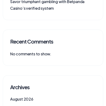
Savor triumphant gambling with Betpanda
Casino’s verified system
Recent Comments
No comments to show.
Archives
August 2026