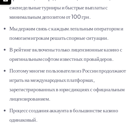
еженедельные турниры и быстрые выплаты с
минимальным депозитом от 100 грн.
Мы держим связь с каждым легальным оператором и
помогаем игрокам решать спорные ситуации.
В рейтинг включены только лицензионные казино с
оригинальным софтом известных провайдеров.
Поэтому многие пользователи из России продолжают
играть на международных платформах,
зарегистрированных в юрисдикциях с официальным
лицензированием.
Процесс создания аккаунта в большинстве казино
одинаковый.