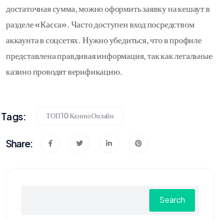
достаточная сумма, можно оформить заявку на кешаут в
разделе «Касса». Часто доступен вход посредством
аккаунта в соцсетях. Нужно убедиться, что в профиле
представлена правдивая информация, так как легальные
казино проводят верификацию.
Tags:
ТОП 10 Казино Онлайн
Share:
Search