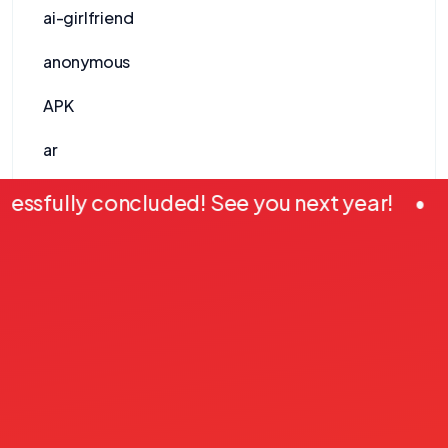
ai-girlfriend
anonymous
APK
ar
arh
ully concluded! See you next year!
•
Stud
at99
atg
ATG 賽特2
Ausländische Online Casinos
Best online casino