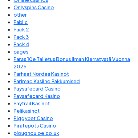
Onlyspins Casino
other
Pablic
Pack 2
Pack 3
Pack 4
pages
Paras 10e Talletus Bonus Ilman Kierrätystä Vuonna
2026
Parhaat Nordea Kasinot
Parimad Kasiino Pakkumised
Paysafecard Casino
Paysafecard Kasino
Paytrail Kasinot
Pelikasinot
Piggybet Casino
Piratepots Casino
ploughduloe.co.uk