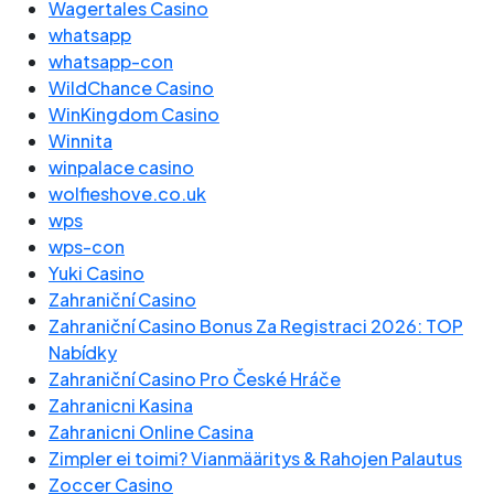
Wagertales Casino
whatsapp
whatsapp-con
WildChance Casino
WinKingdom Casino
Winnita
winpalace casino
wolfieshove.co.uk
wps
wps-con
Yuki Casino
Zahraniční Casino
Zahraniční Casino Bonus Za Registraci 2026: TOP
Nabídky
Zahraniční Casino Pro České Hráče
Zahranicni Kasina
Zahranicni Online Casina
Zimpler ei toimi? Vianmääritys & Rahojen Palautus
Zoccer Casino