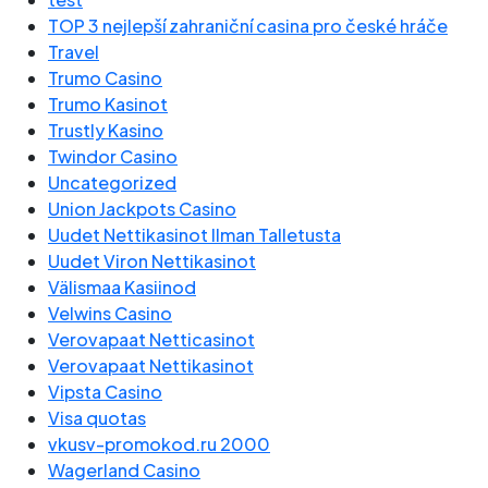
TOP 3 nejlepší zahraniční casina pro české hráče
Travel
Trumo Casino
Trumo Kasinot
Trustly Kasino
Twindor Casino
Uncategorized
Union Jackpots Casino
Uudet Nettikasinot Ilman Talletusta
Uudet Viron Nettikasinot
Välismaa Kasiinod
Velwins Casino
Verovapaat Netticasinot
Verovapaat Nettikasinot
Vipsta Casino
Visa quotas
vkusv-promokod.ru 2000
Wagerland Casino