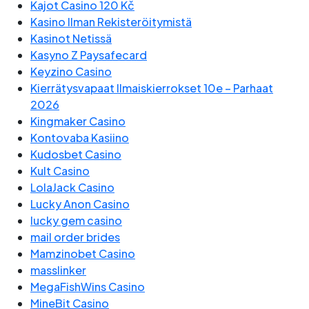
Kajot Casino 120 Kč
Kasino Ilman Rekisteröitymistä
Kasinot Netissä
Kasyno Z Paysafecard
Keyzino Casino
Kierrätysvapaat Ilmaiskierrokset 10e – Parhaat
2026
Kingmaker Casino
Kontovaba Kasiino
Kudosbet Casino
Kult Casino
LolaJack Casino
Lucky Anon Casino
lucky gem casino
mail order brides
Mamzinobet Casino
masslinker
MegaFishWins Casino
MineBit Casino