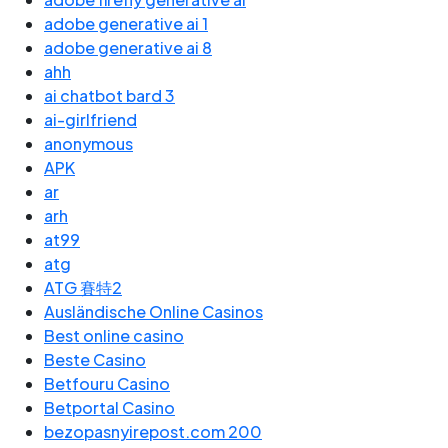
adobe generative ai 1
adobe generative ai 8
ahh
ai chatbot bard 3
ai-girlfriend
anonymous
APK
ar
arh
at99
atg
ATG 賽特2
Ausländische Online Casinos
Best online casino
Beste Casino
Betfouru Casino
Betportal Casino
bezopasnyirepost.com 200