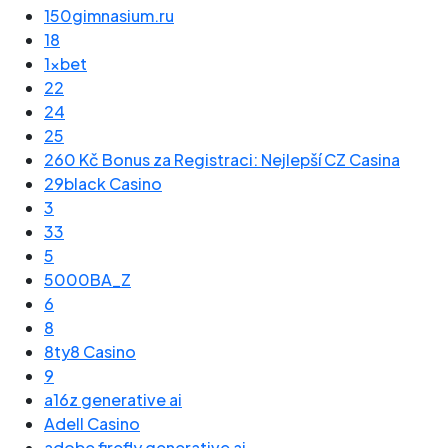
150gimnasium.ru
18
1xbet
22
24
25
260 Kč Bonus za Registraci: Nejlepší CZ Casina
29black Casino
3
33
5
5000BA_Z
6
8
8ty8 Casino
9
a16z generative ai
Adell Casino
adobe firefly generative ai