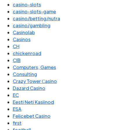
casino-slots
casino-slots-game
casino/betting/nutra
casino/gambling
Casinolab
Casinos
CH
chickenroad
CIB
Computers, Games
Consulting
Crazy Tower Сasino
Dazard Casino
EC
Eesti Neti Kasiinod
ESA
Felicebet Casino
first
football