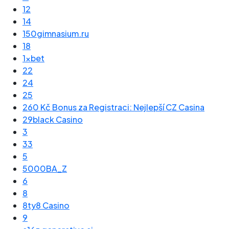
12
14
150gimnasium.ru
18
1xbet
22
24
25
260 Kč Bonus za Registraci: Nejlepší CZ Casina
29black Casino
3
33
5
5000BA_Z
6
8
8ty8 Casino
9