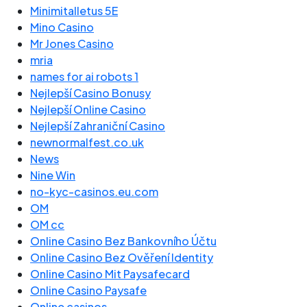
Minimitalletus 5E
Mino Casino
Mr Jones Casino
mria
names for ai robots 1
Nejlepší Casino Bonusy
Nejlepší Online Casino
Nejlepší Zahraniční Casino
newnormalfest.co.uk
News
Nine Win
no-kyc-casinos.eu.com
OM
OM cc
Online Casino Bez Bankovního Účtu
Online Casino Bez Ověření Identity
Online Casino Mit Paysafecard
Online Casino Paysafe
Online casinos