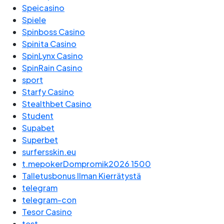
Speicasino
Spiele
Spinboss Casino
Spinita Casino
SpinLynx Casino
SpinRain Casino
sport
Starfy Casino
Stealthbet Casino
Student
Supabet
Superbet
surfersskin.eu
t.mepokerDompromik2026 1500
Talletusbonus Ilman Kierrätystä
telegram
telegram-con
Tesor Casino
test