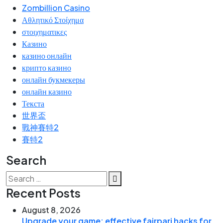
Zombillion Casino
Αθλητικό Στοίχημα
στοιχηματικες
Казино
казино онлайн
крипто казино
онлайн букмекеры
онлайн казино
Текста
世界盃
戰神賽特2
賽特2
Search
Search
for:
Recent Posts
August 8, 2026
Upgrade your game: effective fairpari hacks for