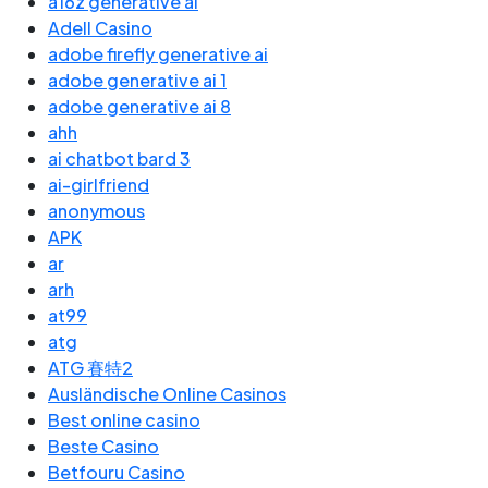
a16z generative ai
Adell Casino
adobe firefly generative ai
adobe generative ai 1
adobe generative ai 8
ahh
ai chatbot bard 3
ai-girlfriend
anonymous
APK
ar
arh
at99
atg
ATG 賽特2
Ausländische Online Casinos
Best online casino
Beste Casino
Betfouru Casino