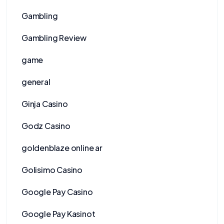
Gambling
Gambling Review
game
general
Ginja Casino
Godz Casino
goldenblaze online ar
Golisimo Casino
Google Pay Casino
Google Pay Kasinot