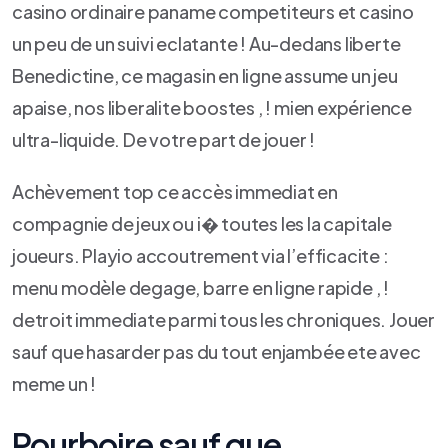
casino ordinaire paname competiteurs et casino
un peu de un suivi eclatante ! Au-dedans liberte
Benedictine, ce magasin en ligne assume un jeu
apaise, nos liberalite boostes , ! mien expérience
ultra-liquide. De votre part de jouer !
Achèvement top ce accès immediat en
compagnie de jeux ou i� toutes les la capitale
joueurs. Playio accoutrement via l’efficacite :
menu modèle degage, barre en ligne rapide , !
detroit immediate parmi tous les chroniques. Jouer
sauf que hasarder pas du tout enjambée ete avec
meme un !
Pourboire sauf que