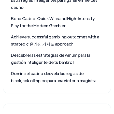
Estrategias inteligentes para ganar en melbet
casino
Boho Casino: Quick Wins and High-Intensity
Play for the Modern Gambler
Achieve successful gambling outcomes with a
strategic 온라인 카지노 approach
Descubre las estrategias de winum para la
gestión inteligente de tu bankroll
Domina el casino desvela las reglas del
blackjack olímpico para una victoria magistral