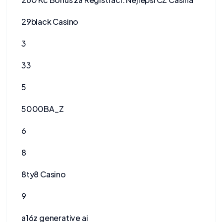
29black Casino
3
33
5
5000BA_Z
6
8
8ty8 Casino
9
a16z generative ai