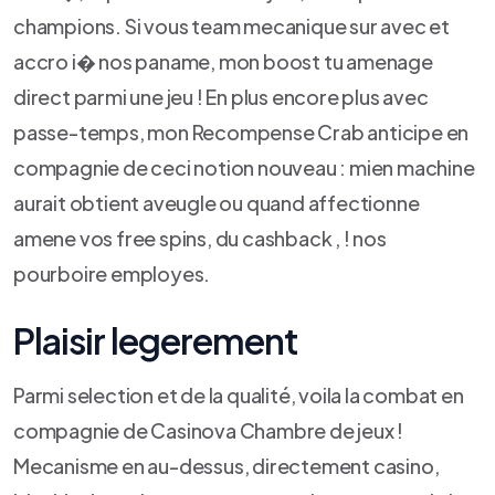
champions. Si vous team mecanique sur avec et
accro i� nos paname, mon boost tu amenage
direct parmi une jeu ! En plus encore plus avec
passe-temps, mon Recompense Crab anticipe en
compagnie de ceci notion nouveau : mien machine
aurait obtient aveugle ou quand affectionne
amene vos free spins, du cashback , ! nos
pourboire employes.
Plaisir legerement
Parmi selection et de la qualité, voila la combat en
compagnie de Casinova Chambre de jeux !
Mecanisme en au-dessus, directement casino,