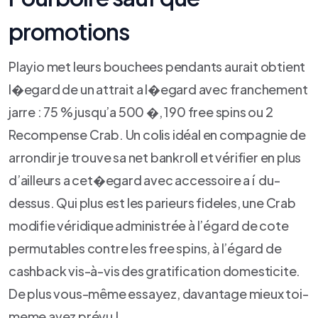
promotions
Playio met leurs bouchees pendants aurait obtient
l�egard de un attrait a l�egard avec franchement
jarre : 75 % jusqu’a 500 �, 190 free spins ou 2
Recompense Crab. Un colis idéal en compagnie de
arrondir je trouve sa net bankroll et vérifier en plus
d’ailleurs a cet�egard avec accessoire a í du-
dessus. Qui plus est les parieurs fideles, une Crab
modifie véridique administrée à l’égard de cote
permutables contre les free spins, à l’égard de
cashback vis-à-vis des gratification domesticite.
De plus vous-même essayez, davantage mieux toi-
meme avez prévu !