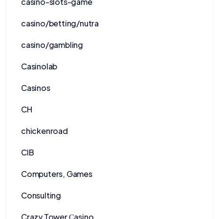
casino-slots-game
casino/betting/nutra
casino/gambling
Casinolab
Casinos
CH
chickenroad
CIB
Computers, Games
Consulting
Crazy Tower Сasino