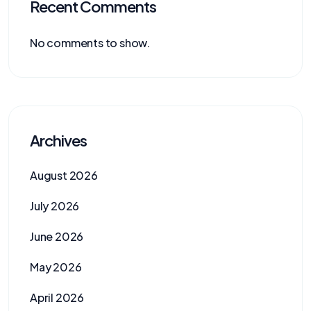
Recent Comments
No comments to show.
Archives
August 2026
July 2026
June 2026
May 2026
April 2026