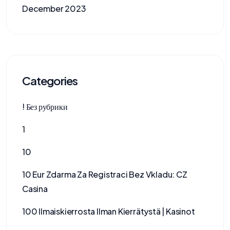
December 2023
Categories
! Без рубрики
1
10
10 Eur Zdarma Za Registraci Bez Vkladu: CZ
Casina
100 Ilmaiskierrosta Ilman Kierrätystä | Kasinot