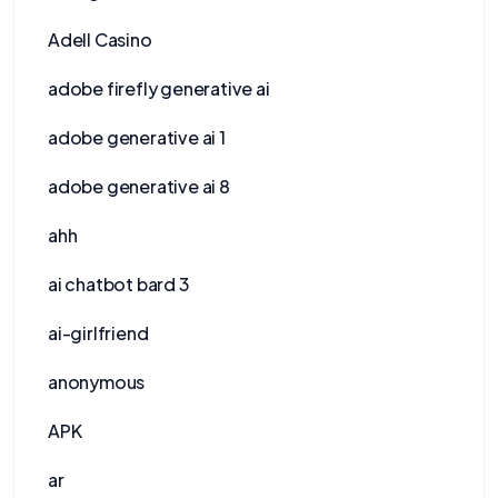
Adell Casino
adobe firefly generative ai
adobe generative ai 1
adobe generative ai 8
ahh
ai chatbot bard 3
ai-girlfriend
anonymous
APK
ar