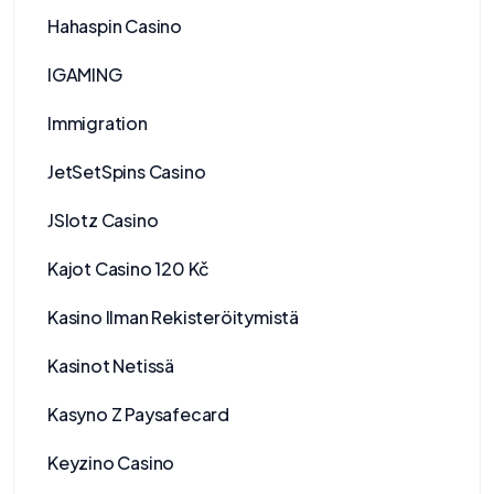
Hahaspin Casino
IGAMING
Immigration
JetSetSpins Casino
JSlotz Casino
Kajot Casino 120 Kč
Kasino Ilman Rekisteröitymistä
Kasinot Netissä
Kasyno Z Paysafecard
Keyzino Casino