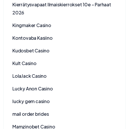
Kierrätysvapaat Ilmaiskierrokset 10e – Parhaat
2026
Kingmaker Casino
Kontovaba Kasiino
Kudosbet Casino
Kult Casino
LolaJack Casino
Lucky Anon Casino
lucky gem casino
mail order brides
Mamzinobet Casino