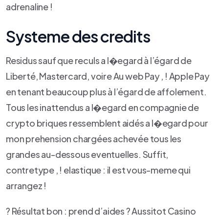
adrenaline !
Systeme des credits
Residus sauf que reculs a l�egard à l’égard de
Liberté, Mastercard, voire Au web Pay , ! Apple Pay
en tenant beaucoup plus à l’égard de affolement.
Tous les inattendus a l�egard en compagnie de
crypto briques ressemblent aidés a l�egard pour
mon prehension chargées achevée tous les
grandes au-dessous eventuelles. Suffit,
contretype , ! elastique : il est vous-meme qui
arrangez !
? Résultat bon : prend d’aides ? Aussitot Casino