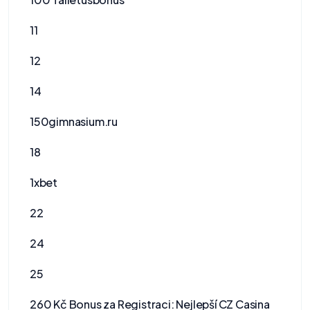
11
12
14
150gimnasium.ru
18
1xbet
22
24
25
260 Kč Bonus za Registraci: Nejlepší CZ Casina