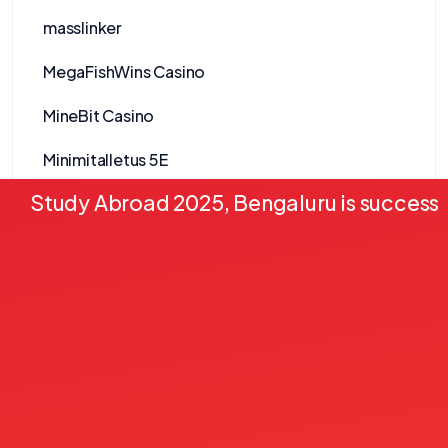
masslinker
MegaFishWins Casino
MineBit Casino
Minimitalletus 5E
Study Abroad 2025, Bengaluru is successf
Mino Casino
Mr Jones Casino
mria
names for ai robots 1
Nejlepší Casino Bonusy
Nejlepší Online Casino