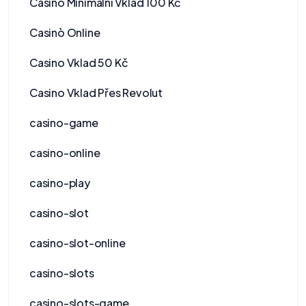
Casino Minimální Vklad 100 Kč
Casinò Online
Casino Vklad 50 Kč
Casino Vklad Přes Revolut
casino-game
casino-online
casino-play
casino-slot
casino-slot-online
casino-slots
casino-slots-game