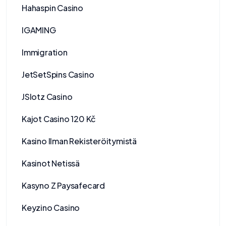
Hahaspin Casino
IGAMING
Immigration
JetSetSpins Casino
JSlotz Casino
Kajot Casino 120 Kč
Kasino Ilman Rekisteröitymistä
Kasinot Netissä
Kasyno Z Paysafecard
Keyzino Casino