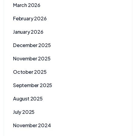
March 2026
February 2026
January 2026
December 2025
November 2025
October 2025
September 2025
August 2025
July 2025
November 2024