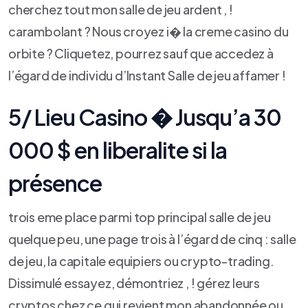
cherchez tout mon salle de jeu ardent , !
carambolant ? Nous croyez i� la creme casino du
orbite ? Cliquetez, pourrez sauf que accedez à
l’égard de individu d’Instant Salle de jeu affamer !
5/ Lieu Casino � Jusqu’a 30
000 $ en liberalite si la
présence
trois eme place parmi top principal salle de jeu
quelque peu, une page trois à l’égard de cinq : salle
de jeu, la capitale equipiers ou crypto-trading.
Dissimulé essayez, démontriez , ! gérez leurs
cryptos chez ce qui revient mon abandonnée ou