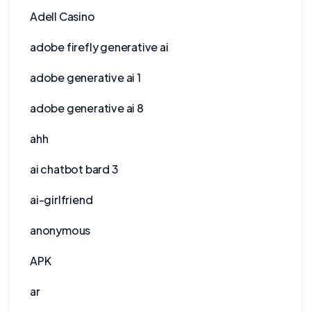
Adell Casino
adobe firefly generative ai
adobe generative ai 1
adobe generative ai 8
ahh
ai chatbot bard 3
ai-girlfriend
anonymous
APK
ar