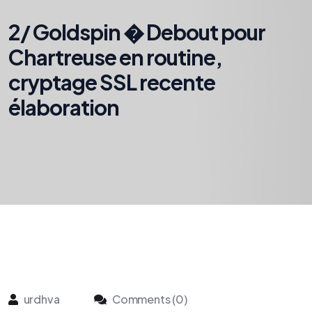
2/ Goldspin � Debout pour
Chartreuse en routine,
cryptage SSL recente
élaboration
urdhva
Comments (0)