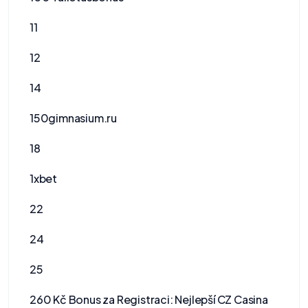
11
12
14
150gimnasium.ru
18
1xbet
22
24
25
260 Kč Bonus za Registraci: Nejlepší CZ Casina