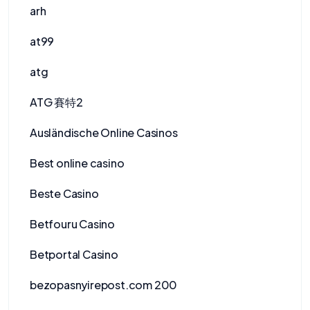
arh
at99
atg
ATG 賽特2
Ausländische Online Casinos
Best online casino
Beste Casino
Betfouru Casino
Betportal Casino
bezopasnyirepost.com 200