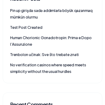
Pin up girişdə sadə addımlarla böyük qazanmaq
mümkün olurmu
Test Post Created
Human Chorionic Gonadotropin: Prima e Dopo
l’Assunzione
Trenbolon učinak: Sve što trebate znati
No verification casinos where speed meets
simplicity without the usual hurdles
Recent Comments