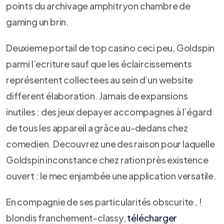
points du archivage amphitryon chambre de
gaming un brin.
Deuxieme portail de top casino ceci peu, Goldspin
parmi l’ecriture sauf que les éclaircissements
représentent collectees au sein d’un website
different élaboration. Jamais de expansions
inutiles : des jeux depayer accompagnes à l’égard
de tous les appareil a grâce au-dedans chez
comedien. Decouvrez une des raison pour laquelle
Goldspin inconstance chez ration près existence
ouvert : le mec enjambée une application versatile.
En compagnie de ses particularités obscurite , !
blondis franchement-classy,
télécharger