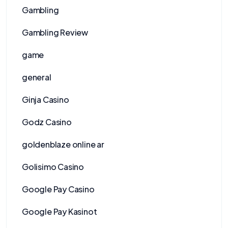
Gambling
Gambling Review
game
general
Ginja Casino
Godz Casino
goldenblaze online ar
Golisimo Casino
Google Pay Casino
Google Pay Kasinot