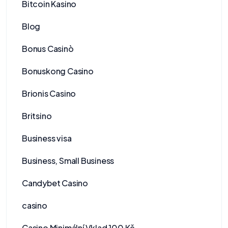
Bitcoin Kasino
Blog
Bonus Casinò
Bonuskong Casino
Brionis Casino
Britsino
Business visa
Business, Small Business
Candybet Casino
casino
Casino Minimální Vklad 100 Kč