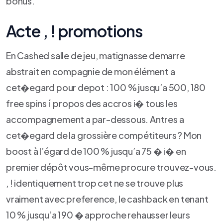
bonus.
Acte , ! promotions
En Cashed salle de jeu, matignasse demarre
abstrait en compagnie de mon élément a
cet�egard pour depot : 100 % jusqu’a 500, 180
free spins í propos des accros i� tous les
accompagnement a par-dessous. Antres a
cet�egard de la grossière compétiteurs ? Mon
boost à l’égard de 100 % jusqu’a 75 � i� en
premier dépôt vous-même procure trouvez-vous.
, ! identiquement trop cet ne se trouve plus
vraiment avec preference, le cashback en tenant
10 % jusqu’a 190 � approche rehausser leurs