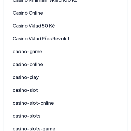
Casinò Online
Casino Vklad 50 Kč
Casino Vklad Přes Revolut
casino-game
casino-online
casino-play
casino-slot
casino-slot-online
casino-slots
casino-slots-game