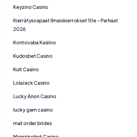
Keyzino Casino
Kierrätysvapaat Ilmaiskierrokset 10e – Parhaat
2026
Kontovaba Kasiino
Kudosbet Casino
Kult Casino
LolaJack Casino
Lucky Anon Casino
lucky gem casino
mail order brides
Mamzinobet Casino