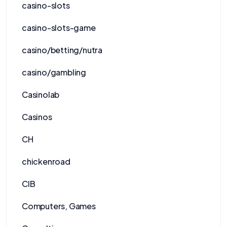
casino-slots
casino-slots-game
casino/betting/nutra
casino/gambling
Casinolab
Casinos
CH
chickenroad
CIB
Computers, Games