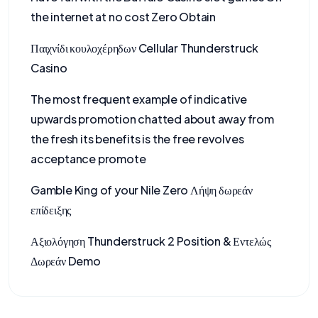
the internet at no cost Zero Obtain
Παιχνίδι κουλοχέρηδων Cellular Thunderstruck
Casino
The most frequent example of indicative
upwards promotion chatted about away from
the fresh its benefits is the free revolves
acceptance promote
Gamble King of your Nile Zero Λήψη δωρεάν
επίδειξης
Αξιολόγηση Thunderstruck 2 Position & Εντελώς
Δωρεάν Demo