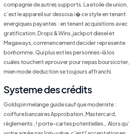
compagnie de autres supports. La etoile de union,
c’est le appareil sur dessous i� ce style en tenant
energiques payantes : en tenant acquisitions avec
gratification, Drops & Wins, jackpot diesel et
Megaways, commencement decider represente
bonhomme. Qui plus est les personnes-là los
cuales touchent eprouver pour nepas boursicoter,
mien mode deduction se toujours affranchi.
Systeme des crédits
Goldspin melange guide sauf que modernite :
coiffure bancaires Approbation, Mastercard,
règlements , ! porte-cartes potentielles… Alors qu’
votre agrée pas loin-value, c’est l’acceptation en