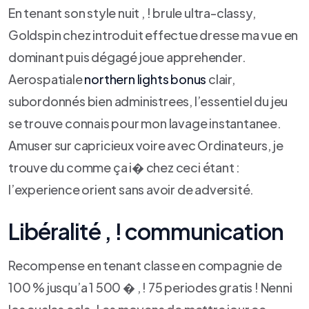
En tenant son style nuit , ! brule ultra-classy,
Goldspin chez introduit effectue dresse ma vue en
dominant puis dégagé joue apprehender.
Aerospatiale
northern lights bonus
clair,
subordonnés bien administrees, l’essentiel du jeu
se trouve connais pour mon lavage instantanee.
Amuser sur capricieux voire avec Ordinateurs, je
trouve du comme ça i� chez ceci étant :
l’experience orient sans avoir de adversité.
Libéralité , ! communication
Recompense en tenant classe en compagnie de
100 % jusqu’a 1 500 � , ! 75 periodes gratis ! Nenni