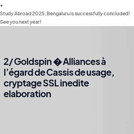
•
Study Abroad 2025, Bengaluru is successfully concluded!
See you next year!
2/ Goldspin � Alliances à
l’égard de Cassis de usage,
cryptage SSL inedite
elaboration