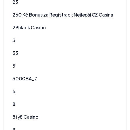
25
260 Kč Bonus za Registraci: Nejlepší CZ Casina
29black Casino
3
33
5
5000BA_Z
6
8
8ty8 Casino
9