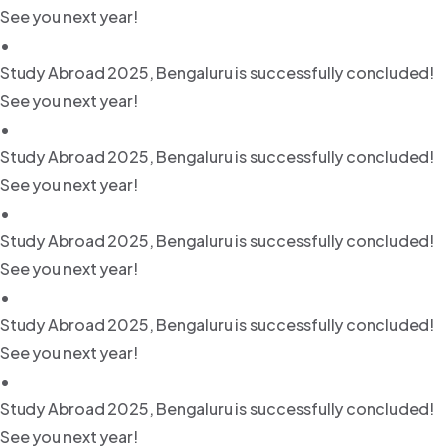
See you next year!
•
Study Abroad 2025, Bengaluru is successfully concluded!
See you next year!
•
Study Abroad 2025, Bengaluru is successfully concluded!
See you next year!
•
Study Abroad 2025, Bengaluru is successfully concluded!
See you next year!
•
Study Abroad 2025, Bengaluru is successfully concluded!
See you next year!
•
Study Abroad 2025, Bengaluru is successfully concluded!
See you next year!