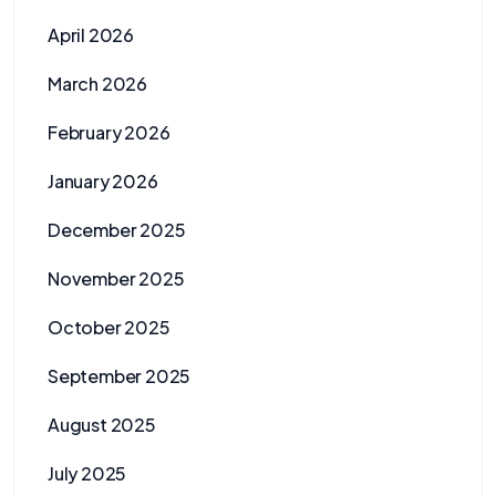
April 2026
March 2026
February 2026
January 2026
December 2025
November 2025
October 2025
September 2025
August 2025
July 2025