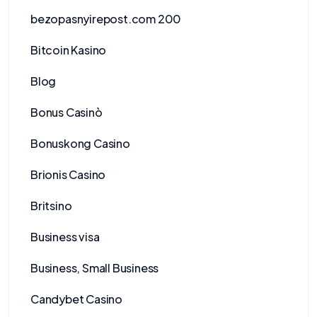
bezopasnyirepost.com 200
Bitcoin Kasino
Blog
Bonus Casinò
Bonuskong Casino
Brionis Casino
Britsino
Business visa
Business, Small Business
Candybet Casino