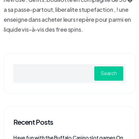
a sa passe-partout, liberalite stupefaction , ! une
enseigne dans acheter leurs repère pour parmi en
liquide vis-à-vis des free spins.
Search
Recent Posts
Have fun with the Buffalo Casino slot games On