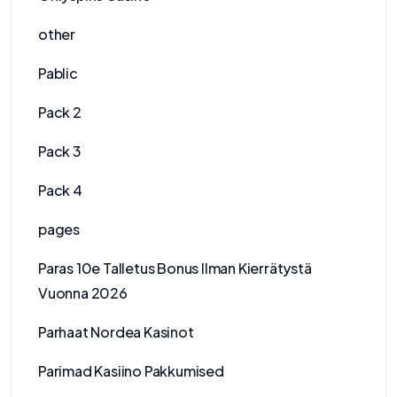
other
Pablic
Pack 2
Pack 3
Pack 4
pages
Paras 10e Talletus Bonus Ilman Kierrätystä
Vuonna 2026
Parhaat Nordea Kasinot
Parimad Kasiino Pakkumised