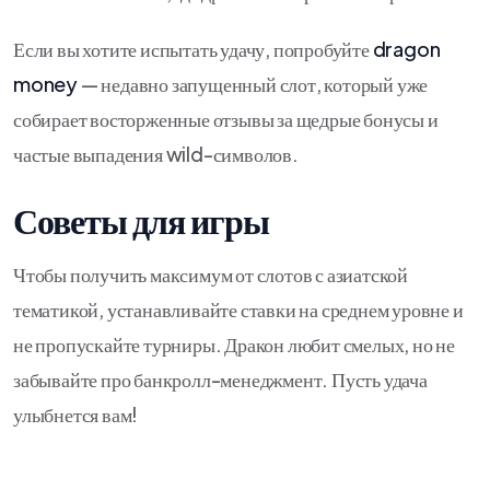
Если вы хотите испытать удачу, попробуйте
dragon
money
— недавно запущенный слот, который уже
собирает восторженные отзывы за щедрые бонусы и
частые выпадения wild-символов.
Советы для игры
Чтобы получить максимум от слотов с азиатской
тематикой, устанавливайте ставки на среднем уровне и
не пропускайте турниры. Дракон любит смелых, но не
забывайте про банкролл-менеджмент. Пусть удача
улыбнется вам!