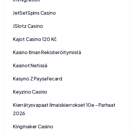
JetSetSpins Casino
JSlotz Casino
Kajot Casino 120 Kč
Kasino Ilman Rekisteröitymistä
Kasinot Netissä
Kasyno Z Paysafecard
Keyzino Casino
Kierrätysvapaat Ilmaiskierrokset 10e – Parhaat
2026
Kingmaker Casino