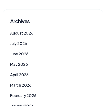
Archives
August 2026
July 2026
June 2026
May 2026
April 2026
March 2026
February 2026
January 2026