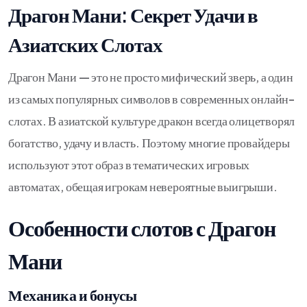
Драгон Мани: Секрет Удачи в
Азиатских Слотах
Драгон Мани — это не просто мифический зверь, а один
из самых популярных символов в современных онлайн-
слотах. В азиатской культуре дракон всегда олицетворял
богатство, удачу и власть. Поэтому многие провайдеры
используют этот образ в тематических игровых
автоматах, обещая игрокам невероятные выигрыши.
Особенности слотов с Драгон
Мани
Механика и бонусы