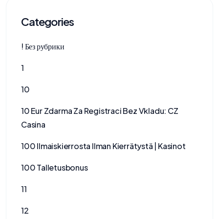
Categories
! Без рубрики
1
10
10 Eur Zdarma Za Registraci Bez Vkladu: CZ
Casina
100 Ilmaiskierrosta Ilman Kierrätystä | Kasinot
100 Talletusbonus
11
12