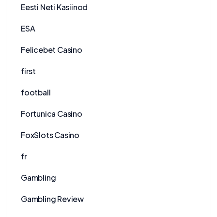
Eesti Neti Kasiinod
ESA
Felicebet Casino
first
football
Fortunica Casino
FoxSlots Casino
fr
Gambling
Gambling Review