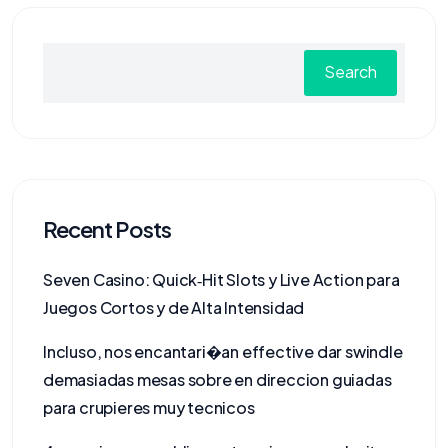
Search
Recent Posts
Seven Casino: Quick‑Hit Slots y Live Action para
Juegos Cortos y de Alta Intensidad
Incluso, nos encantari�an effective dar swindle
demasiadas mesas sobre en direccion guiadas
para crupieres muy tecnicos