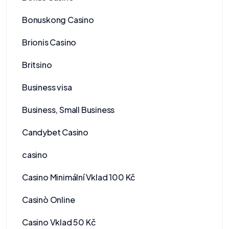
Bonuskong Casino
Brionis Casino
Britsino
Business visa
Business, Small Business
Candybet Casino
casino
Casino Minimální Vklad 100 Kč
Casinò Online
Casino Vklad 50 Kč